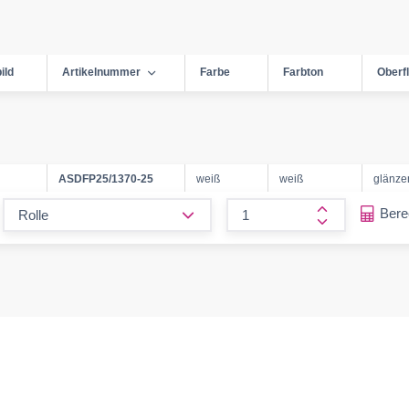
ild
Artikelnummer
Farbe
Farbton
Oberf
ASDFP25/1370-25
weiß
weiß
glänze
form.decrease-amount
Ber
form.increase