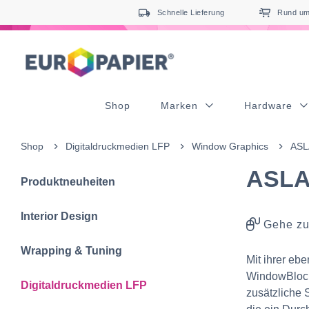
Table Of Content
Ergänzende Produkte
sr.skip-to.main-content
sr.skip-to.table-of-contents
sr.skip-to.main-navigation
Schnelle Lieferung
Rund um 
Shop
Marken
Hardware
Shop
Digitaldruckmedien LFP
Window Graphics
ASL
ASLA
Produktneuheiten
Interior Design
Gehe zu
Wrapping & Tuning
Mit ihrer eb
WindowBlock 
Digitaldruckmedien LFP
zusätzliche S