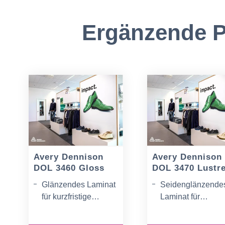
Ergänzende P
Avery Dennison
Avery Dennison
DOL 3460 Gloss
DOL 3470 Lustr
Glänzendes Laminat
Seidenglänzende
für kurzfristige
Laminat für
Promotions bis 2000
kurzfristige
mm Breite
Promotions bis 2