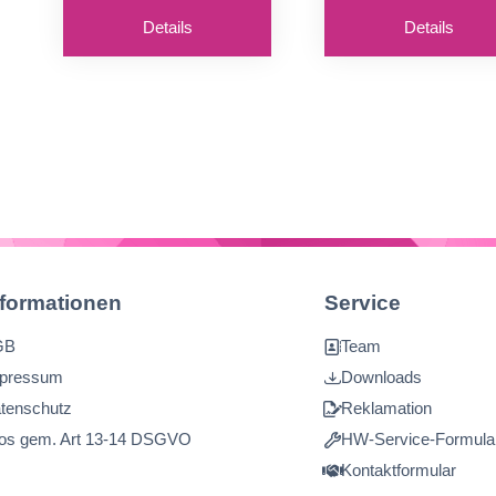
mm Breite
Details
Details
nformationen
Service
GB
Team
pressum
Downloads
tenschutz
Reklamation
fos gem. Art 13-14 DSGVO
HW-Service-Formula
Kontaktformular