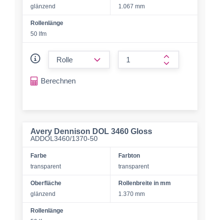
glänzend
1.067 mm
Rollenlänge
50 lfm
form.decrease-amount
form.increase-a
Berechnen
Avery Dennison DOL 3460 Gloss
ADDOL3460/1370-50
Farbe
Farbton
transparent
transparent
Oberfläche
Rollenbreite in mm
glänzend
1.370 mm
Rollenlänge