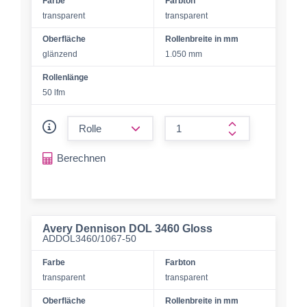
Farbe
Farbton
transparent
transparent
Oberfläche
Rollenbreite in mm
glänzend
1.050 mm
Rollenlänge
50 lfm
form.decrease-amount
form.increase-a
Berechnen
Avery Dennison DOL 3460 Gloss
ADDOL3460/1067-50
Farbe
Farbton
transparent
transparent
Oberfläche
Rollenbreite in mm