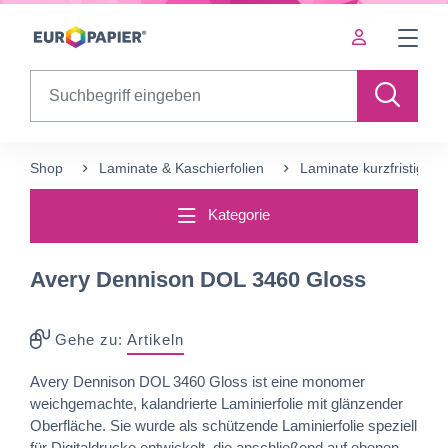
Table Of Content
Ergänzende Produkte
sr.skip-to.main-content
sr.skip-to.table-of-contents
sr.skip-to.main-navigation
Search
Shop
Laminate & Kaschierfolien
Laminate kurzfristig
Kategorie
Avery Dennison DOL 3460 Gloss
Gehe zu:
Artikeln
Avery Dennison DOL 3460 Gloss ist eine monomer
weichgemachte, kalandrierte Laminierfolie mit glänzender
Oberfläche. Sie wurde als schützende Laminierfolie speziell
für Digitaldrucke entwickelt, die anschließend auf ebenen