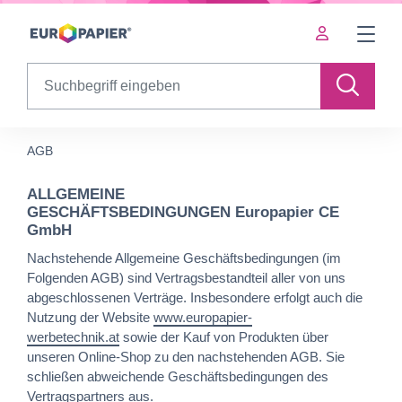
Table Of Content
sr.skip-to.main-content
sr.skip-to.table-of-contents
sr.skip-to.main-navigation
Search
AGB
ALLGEMEINE
GESCHÄFTSBEDINGUNGEN Europapier CE
GmbH
Nachstehende Allgemeine Geschäftsbedingungen (im
Folgenden AGB) sind Vertragsbestandteil aller von uns
abgeschlossenen Verträge. Insbesondere erfolgt auch die
Nutzung der Website
www.europapier-
werbetechnik.at
sowie der Kauf von Produkten über
unseren Online-Shop zu den nachstehenden AGB. Sie
schließen abweichende Geschäftsbedingungen des
Vertragspartners aus.