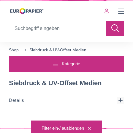
Table Of Content
sr.skip-to.main-content
sr.skip-to.table-of-contents
sr.skip-to.main-navigation
Search
Shop
Siebdruck & UV-Offset Medien
Kategorie
Siebdruck & UV-Offset Medien
Details
Filter ein-/ ausblenden