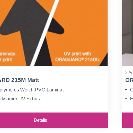
3 Ar
RD 215M Matt
OR
polymeres Weich-PVC-Laminat
G
rksamer UV-Schutz
E
satz bis 5 Jahre
S
Details