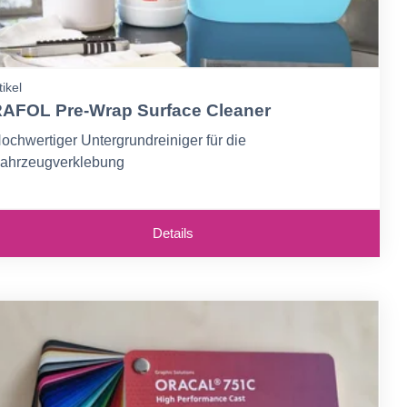
tikel
AFOL Pre-Wrap Surface Cleaner
ochwertiger Untergrundreiniger für die
ahrzeugverklebung
andliche 1-Liter-Sprühflasche
mweltfreundlicher 5-Liter-Nachfüllkanister
Details