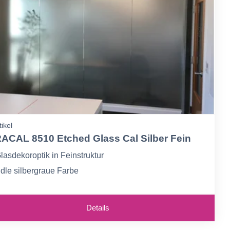
tikel
ACAL 8510 Etched Glass Cal Silber Fein
lasdekoroptik in Feinstruktur
dle silbergraue Farbe
ehr gute UV- und Witterungsbeständigkeit
Details