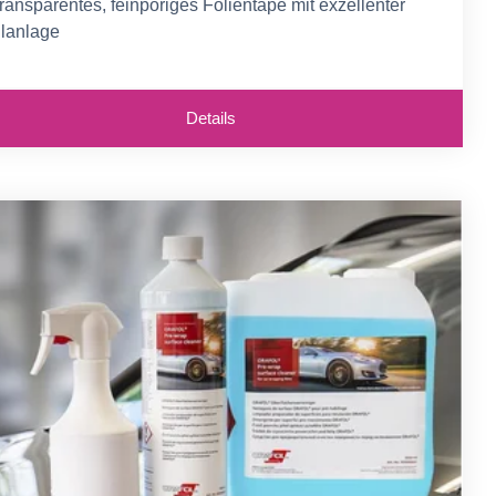
ransparentes, feinporiges Folientape mit exzellenter
lanlage
ür die Übertragung nahezu aller bekannten Folientypen
eeignet
Details