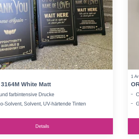
1 Ar
3164M White Matt
OR
 und farbintensive Drucke
O
co-Solvent, Solvent, UV-härtende Tinten
G
satz bis 4 Jahre
H
Details