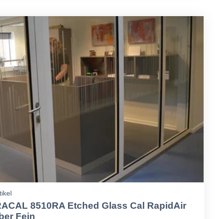
tikel
ACAL 8510RA Etched Glass Cal RapidAir
lber Fein