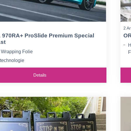
2 Ar
970RA+ ProSlide Premium Special
OR
ast
H
Wrapping Folie
F
ltechnologie
H
onierbar
U
Details