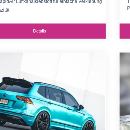
pidAir Luftkanalklebstoff für einfache Verklebung
T
P
zität
F
 und farbintensive Drucke
g
Details