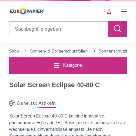
Table Of Content
sr.skip-to.main-content
sr.skip-to.table-of-contents
sr.skip-to.main-navigation
Search
Shop
Sonnen- & Splitterschutzfolien
Sonnenschutzfolien
Kategorie
Solar Screen Eclipse 40-80 C
Gehe zu:
Artikeln
Solar Screen Eclipse 40-80 C ist eine innovative,
photochrome Folie auf PET-Basis, die sich automatisch an
wechselnde Lichtverhältnisse anpasst. Je nach
Sonneneinstrahlung dunkelt sie durch Nanokeramik-