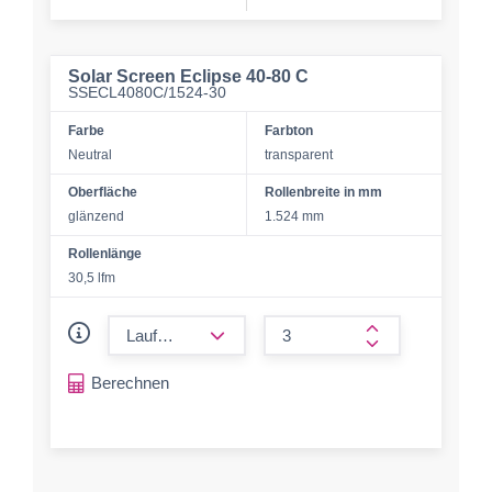
Solar Screen Eclipse 40-80 C
SSECL4080C/1524-30
Farbe
Farbton
Neutral
transparent
Oberfläche
Rollenbreite in mm
glänzend
1.524 mm
Rollenlänge
30,5 lfm
form.decrease-amount
form.increase-a
Berechnen