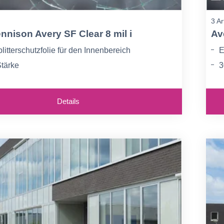
3 Ar
nnison Avery SF Clear 8 mil i
Av
litterschutzfolie für den Innenbereich
E
tärke
3
bei Explosionen und Unfällen an Türen und
E
u
Details