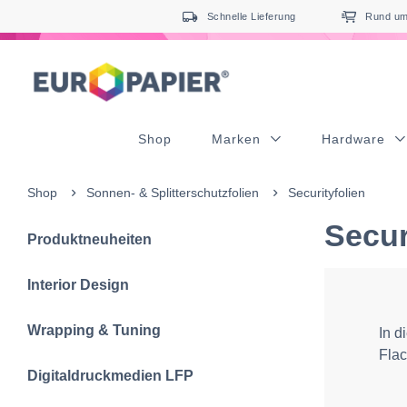
Table Of Content
sr.skip-to.main-content
sr.skip-to.table-of-contents
sr.skip-to.main-navigation
Schnelle Lieferung
Rund um 
Shop
Marken
Hardware
Shop
Sonnen- & Splitterschutzfolien
Securityfolien
Secur
Produktneuheiten
Interior Design
Wrapping & Tuning
In d
Flac
Digitaldruckmedien LFP