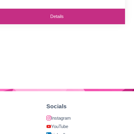
85 µm Stärke
ervorragende Durchsicht
Details
Socials
Instagram
YouTube