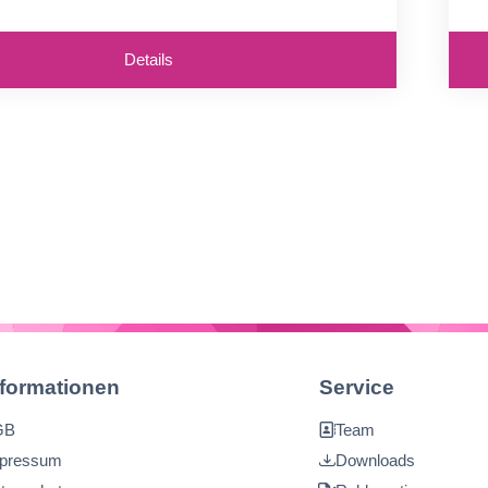
4
gende Durchsicht
H
Details
nformationen
Service
GB
Team
pressum
Downloads