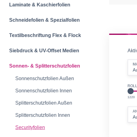
Laminate & Kaschierfolien
Schneidefolien &‍ Spezialfolien
Textilbeschriftun‍g‍ Flex & Flock
Siebdruck & UV-Offset Medien
Akti
M
Sonnen- & Splitterschutzfolien
A
Sonnenschutzfolien Außen
ROLL
Sonnenschutzfolien Innen
M
1220
Splitterschutzfolien Außen
A
Splitterschutzfolien Innen
A
Securityfolien