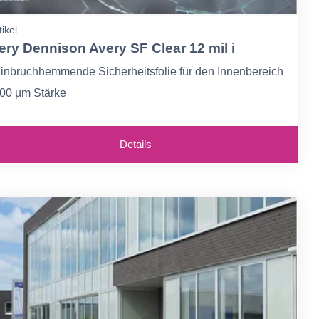
tikel
ery Dennison Avery SF Clear 12 mil i
inbruchhemmende Sicherheitsfolie für den Innenbereich
00 µm Stärke
inbruch- und Splitterschutz, Schutz bei Naturereignissen
nd Explosionen
Details