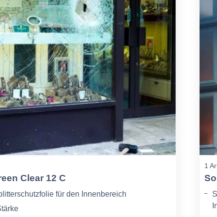
1 Ar
reen Clear 12 C
So
litterschutzfolie für den Innenbereich
S
I
tärke