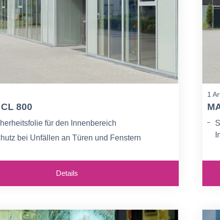
1 Ar
CL 800
MA
herheitsfolie für den Innenbereich
S
I
chutz bei Unfällen an Türen und Fenstern
E
ei Naturereignissen, Explosionen sowie
hhemmung
S
Details