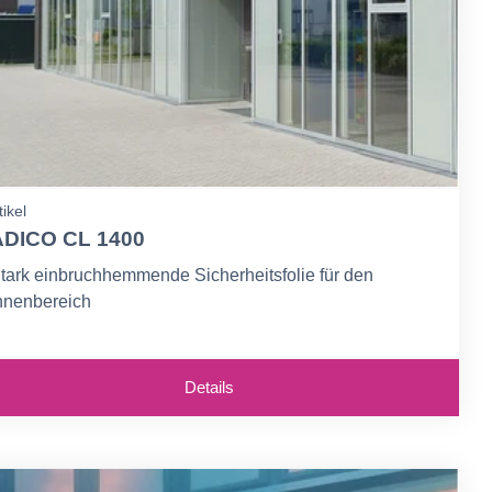
tikel
DICO CL 1400
tark einbruchhemmende Sicherheitsfolie für den
nnenbereich
inbruch-, Schuss- und Splitterschutz
chutz bei Naturereignissen und Explosionen
Details