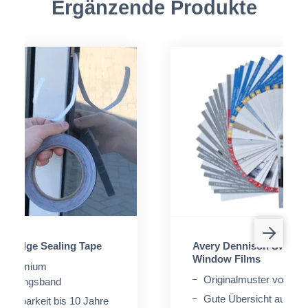
Ergänzende Produkte
on Edge Sealing Tape
Avery Dennison Swatch 
Window Films
s Premium
Originalmuster von Av
iegelungsband
Gute Übersicht auf ver
haltbarkeit bis 10 Jahre