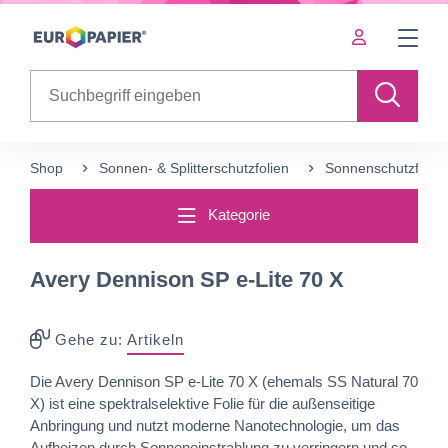
Table Of Content
Ergänzende Produkte
sr.skip-to.main-content
sr.skip-to.table-of-contents
sr.skip-to.main-navigation
Search
Shop
Sonnen- & Splitterschutzfolien
Sonnenschutzfolie
Kategorie
Avery Dennison SP e-Lite 70 X
Gehe zu:
Artikeln
Die Avery Dennison SP e-Lite 70 X (ehemals SS Natural 70
X) ist eine spektralselektive Folie für die außenseitige
Anbringung und nutzt moderne Nanotechnologie, um das
Aufheizen durch Sonneneinstrahlung zu verringern und so