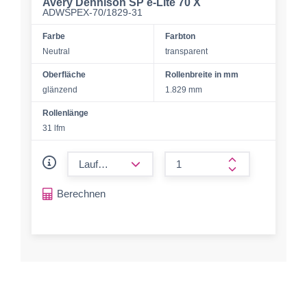
Avery Dennison SP e-Lite 70 X
ADWSPEX-70/1829-31
Farbe
Farbton
Neutral
transparent
Oberfläche
Rollenbreite in mm
glänzend
1.829 mm
Rollenlänge
31 lfm
form.decrease-amount
form.increase-a
Berechnen