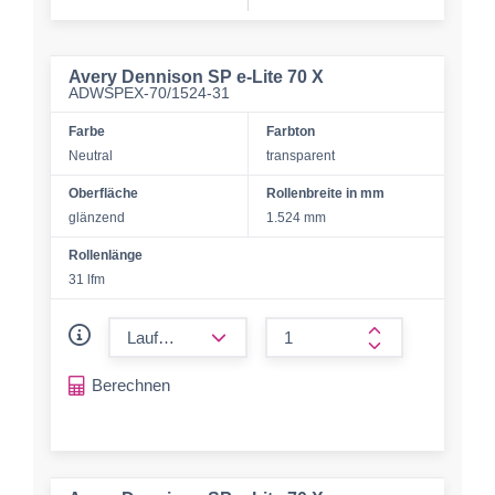
Avery Dennison SP e-Lite 70 X
ADWSPEX-70/1524-31
Farbe
Farbton
Neutral
transparent
Oberfläche
Rollenbreite in mm
glänzend
1.524 mm
Rollenlänge
31 lfm
form.decrease-amount
form.increase-a
Berechnen