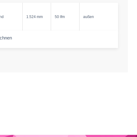
nd
1.524 mm
50 lfm
außen
echnen
-amount