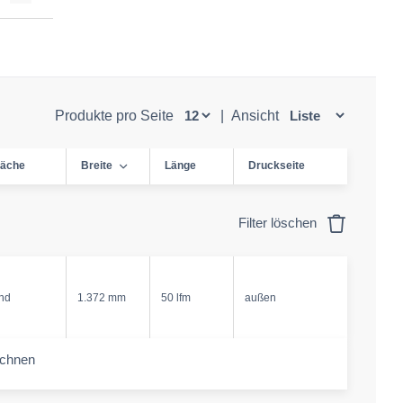
Produkte pro Seite
|
Ansicht
läche
Breite
Länge
Druckseite
Filter löschen
nd
1.372 mm
50 lfm
außen
echnen
-amount