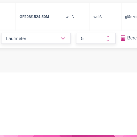
GF208/1524-50M
weiß
weiß
glänze
form.decrease-amount
Ber
form.increase