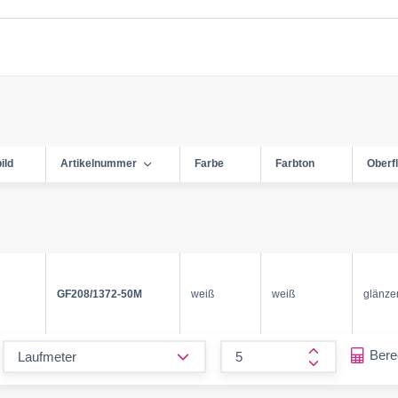
ild
Artikelnummer
Farbe
Farbton
Oberf
GF208/1372-50M
weiß
weiß
glänze
form.decrease-amount
Ber
form.increase