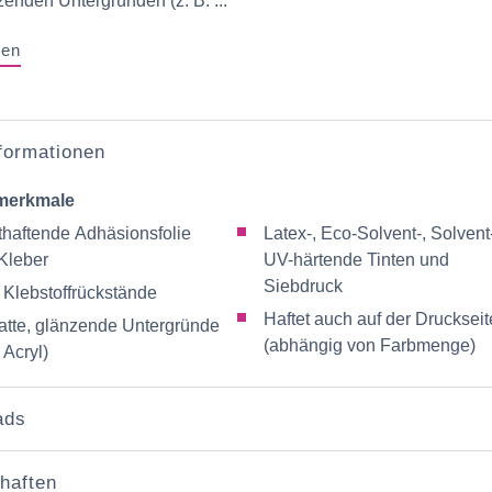
zenden Untergründen (z. B. ...
gen
nformationen
merkmale
thaftende Adhäsionsfolie
Latex-, Eco-Solvent-, Solvent
Kleber
UV-härtende Tinten und
Siebdruck
 Klebstoffrückstände
Haftet auch auf der Druckseit
latte, glänzende Untergründe
(abhängig von Farbmenge)
 Acryl)
ads
haften