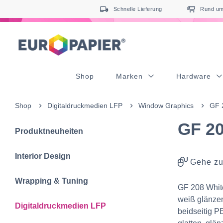
Table Of Content
sr.skip-to.main-content
sr.skip-to.table-of-contents
sr.skip-to.main-navigation
Schnelle Lieferung
Rund um 
Shop
Marken
Hardware
Shop
Digitaldruckmedien LFP
Window Graphics
GF 2
GF 20
Produktneuheiten
Interior Design
Gehe zu
Wrapping & Tuning
GF 208 White
weiß glänzend
Digitaldruckmedien LFP
beidseitig PE