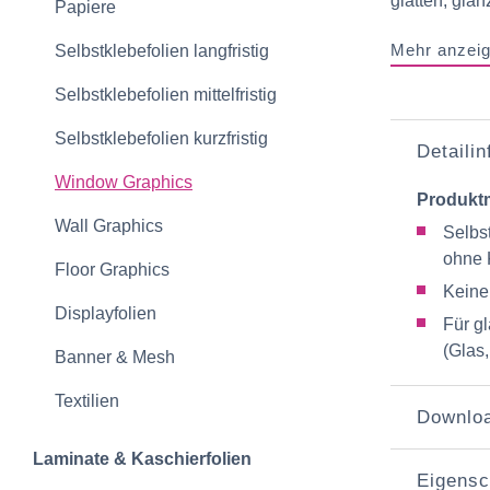
glatten, glän
Papiere
Mehr anzei
Selbstklebefolien langfristig
Selbstklebefolien mittelfristig
Selbstklebefolien kurzfristig
Detaili
Window Graphics
Produkt
Wall Graphics
Selbs
ohne 
Floor Graphics
Keine
Displayfolien
Für g
(Glas,
Banner & Mesh
Textilien
Downlo
Laminate & Kaschierfolien
Eigensc