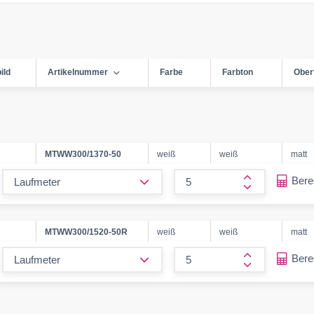
ild
Artikelnummer
Farbe
Farbton
Ober
MTWW300/1370-50
weiß
weiß
matt
form.decrease-amount
Ber
form.increase
MTWW300/1520-50R
weiß
weiß
matt
form.decrease-amount
Ber
form.increase