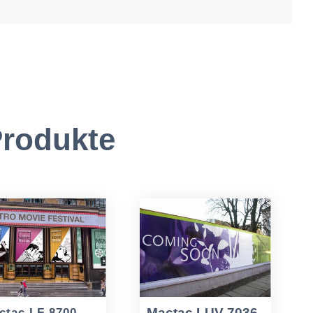
rodukte
Mactac LUV 7036
ctac LF 8700