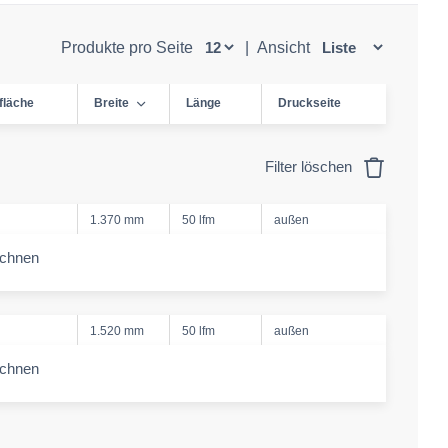
Produkte pro Seite
|
Ansicht
fläche
Breite
Länge
Druckseite
Filter löschen
1.370 mm
50 lfm
außen
echnen
-amount
1.520 mm
50 lfm
außen
echnen
-amount