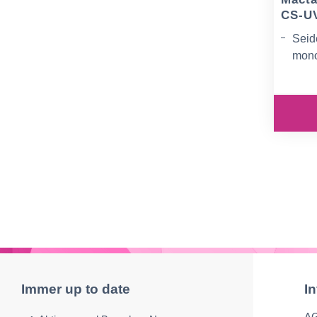
CS-UV
Seid
mon
Prem
UV-Fi
Tint
Immer up to date
I
A