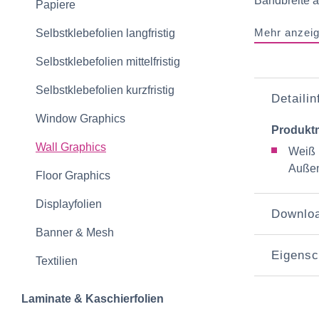
Bandbreite a
Papiere
Mehr anzei
Selbstklebefolien langfristig
Selbstklebefolien mittelfristig
Selbstklebefolien kurzfristig
Detaili
Window Graphics
Produkt
Wall Graphics
Weiß 
Außen
Floor Graphics
Displayfolien
Downlo
Banner & Mesh
Eigensc
Textilien
Laminate & Kaschierfolien