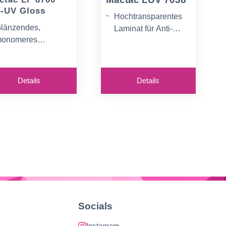
-UV Gloss
Hochtransparentes
länzendes,
Laminat für Anti-
onomeres
Graffiti und
remium-Laminat mit
Fensterlochfolie für
V-Filter für UV-
UV-Tinten
inten
Details
Details
Socials
Instagram