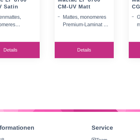
 Satin
CM-UV Matt
CG
enmattes,
Mattes, monomeres
G
omeres
Premium-Laminat mit
m
ium-Laminat mit
UV-Filter für UV-
P
lter für UV-
Tinten
U
en
T
Details
Details
nformationen
Service
GB
Team