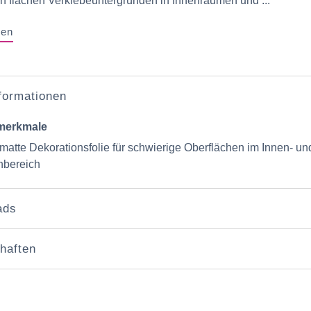
n flachen Verklebeuntergründen in Innenräumen und ...
gen
nformationen
merkmale
matte Dekorationsfolie für schwierige Oberflächen im Innen- un
bereich
ads
haften