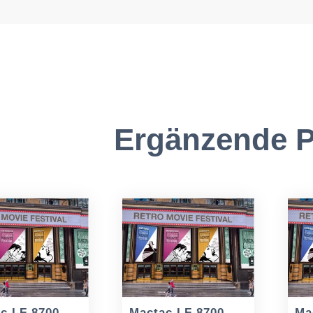
Ergänzende P
c LF 8700
Mactac LF 8700
Ma