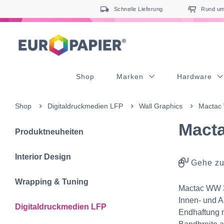
Table Of Content
Ergänzende Produkte
sr.skip-to.main-content
sr.skip-to.table-of-contents
sr.skip-to.main-navigation
Schnelle Lieferung
Rund um 
Shop
Marken
Hardware
Shop
Digitaldruckmedien LFP
Wall Graphics
Mactac
Mact
Produktneuheiten
Interior Design
Gehe zu
Wrapping & Tuning
Mactac WW 30
Innen- und A
Digitaldruckmedien LFP
Endhaftung 