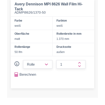
Avery Dennison MPI 8626 Wall Film Hi-
Tack
ADMPI8626/1370-50
Farbe
Farbton
weiß
weiß
Oberfläche
Rollenbreite in mm
matt
1.370 mm
Rollenlänge
Druckseite
50 lfm
außen
form.decrease-amount
form.increase-a
Berechnen