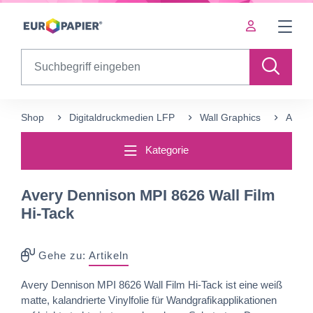
Table Of Content
sr.skip-to.main-content
sr.skip-to.table-of-contents
sr.skip-to.main-navigation
Search
Shop
Digitaldruckmedien LFP
Wall Graphics
Avery
Kategorie
Avery Dennison MPI 8626 Wall Film
Hi-Tack
Gehe zu:
Artikeln
Avery Dennison MPI 8626 Wall Film Hi-Tack ist eine weiß
matte, kalandrierte Vinylfolie für Wandgrafikapplikationen