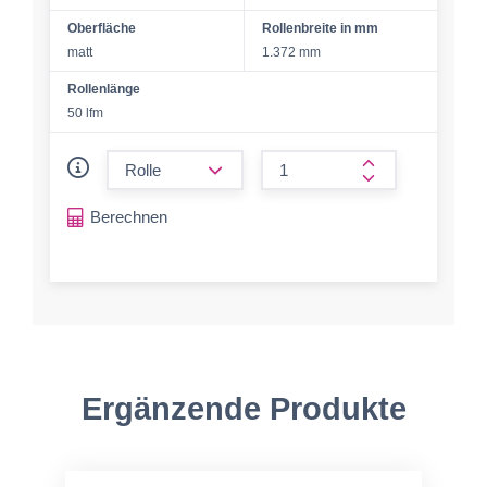
Oberfläche
Rollenbreite in mm
matt
1.372 mm
Rollenlänge
50 lfm
form.decrease-amount
form.increase-a
Berechnen
Ergänzende Produkte