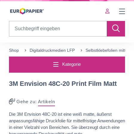
Table Of Content
Ergänzende Produkte
sr.skip-to.main-content
sr.skip-to.table-of-contents
sr.skip-to.main-navigation
Search
Shop
Digitaldruckmedien LFP
Selbstklebefolien mittelfris
Kategorie
3M Envision 48C-20 Print Film Matt
Gehe zu:
Artikeln
Die 3M Envision 48C-20 ist eine weiß matte, äußerst
anpassungsfähige Druckfolie für mittelfristige Anwendungen
in einer Vielzahl von Bereichen. Sie überzeugt durch eine
hervorragende Druckqualität und gute