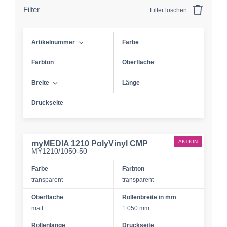
Filter
Filter löschen
Artikelnummer
Farbe
Farbton
Oberfläche
Breite
Länge
Druckseite
AKTION
myMEDIA 1210 PolyVinyl CMP
MY1210/1050-50
Farbe
Farbton
transparent
transparent
Oberfläche
Rollenbreite in mm
matt
1.050 mm
Rollenlänge
Druckseite