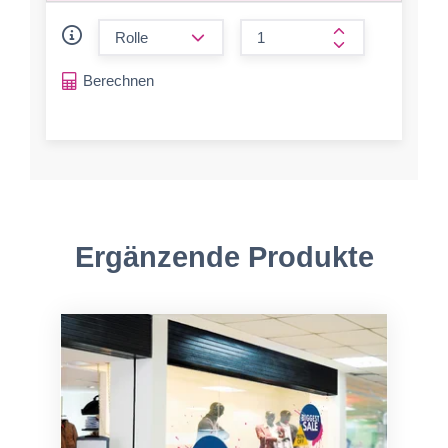
form.decrease-amount
form.increase-a
Berechnen
Ergänzende Produkte