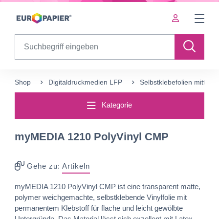
Table Of Content
Ergänzende Produkte
sr.skip-to.main-content
sr.skip-to.table-of-contents
sr.skip-to.main-navigation
Search
Shop
Digitaldruckmedien LFP
Selbstklebefolien mittelfris
Kategorie
myMEDIA 1210 PolyVinyl CMP
Gehe zu:
Artikeln
myMEDIA 1210 PolyVinyl CMP ist eine transparent matte,
polymer weichgemachte, selbstklebende Vinylfolie mit
permanentem Klebstoff für flache und leicht gewölbte
Untergründe. Das Material lässt sich exzellent mit Latex,