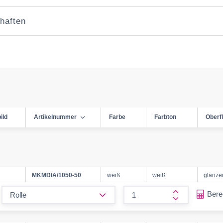
haften
ild
Artikelnummer
Farbe
Farbton
Oberf
MKMDIA/1050-50
weiß
weiß
glänze
form.decrease-amount
Ber
form.increase