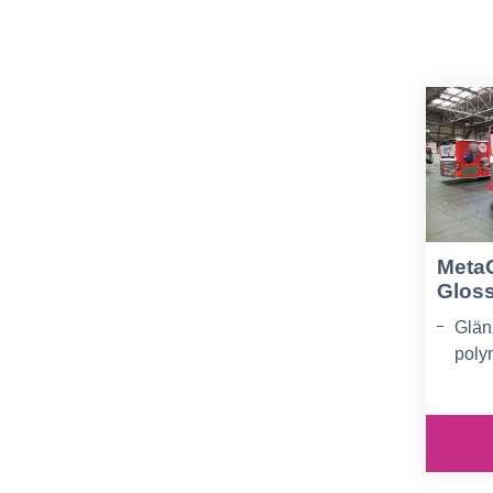
MetaG
Glos
Glän
poly
Zusä
Abso
Exze
Prei