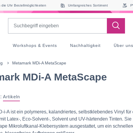
die Uhr Bestellmöglichkeiten
Umfangreiches Sortiment
P
Search
Workshops & Events
Nachhaltigkeit
Über un
ig
Metamark MDi-A MetaScape
mark MDi-A MetaScape
:
Artikeln
i-A ist ein polymeres, kalandriertes, selbstklebendes Vinyl für
mit Latex-, Eco-Solvent-, Solvent und UV-härtenden Tinten. Sie i
e Mikroluftkanal-Klebersystem ausgestattet, um ein schneller