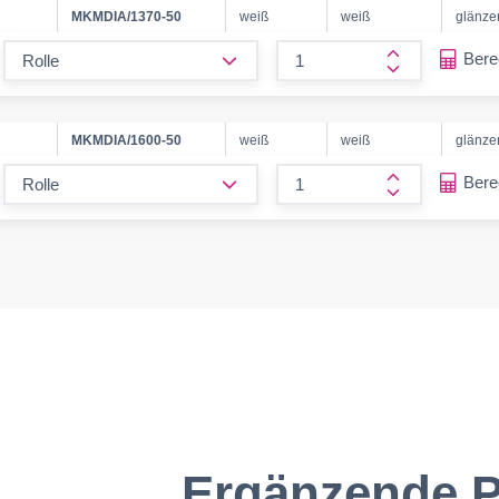
MKMDIA/1370-50
weiß
weiß
glänze
form.decrease-amount
Ber
form.increase
MKMDIA/1600-50
weiß
weiß
glänze
form.decrease-amount
Ber
form.increase
Ergänzende P