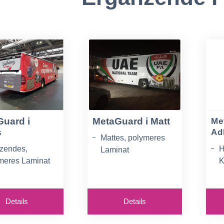
uard i
MetaGuard i Matt
Me
s
Ad
Mattes, polymeres
zendes,
H
Laminat
meres Laminat
K
Zusätzliche UV-
tzliche UV-
H
Absorber im Klebstoff
rber im Klebstoff
S
Exzellentes
Details
Details
llentes
U
Preis-/Leistungsverh
s-/Leistungsverh
5
ältnis