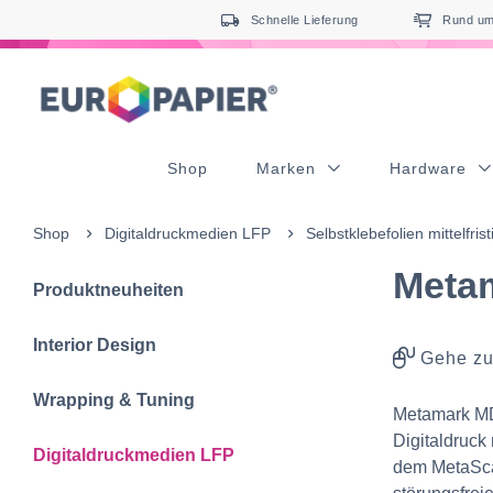
Table Of Content
Ergänzende Produkte
sr.skip-to.main-content
sr.skip-to.table-of-contents
sr.skip-to.main-navigation
Schnelle Lieferung
Rund um 
Shop
Marken
Hardware
Shop
Digitaldruckmedien LFP
Selbstklebefolien mittelfrist
Meta
Produktneuheiten
Interior Design
Gehe zu
Wrapping & Tuning
Metamark MD-
Digitaldruck 
Digitaldruckmedien LFP
dem MetaScap