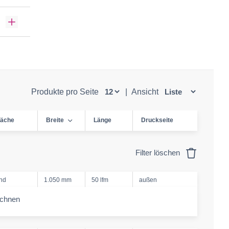
Produkte pro Seite
|
Ansicht
läche
Breite
Länge
Druckseite
Filter löschen
nd
1.050 mm
50 lfm
außen
echnen
-amount