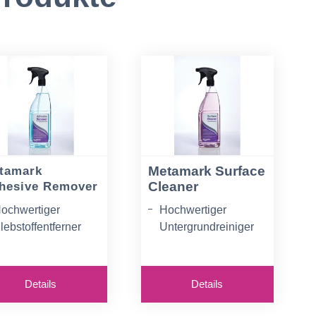
Metamark Surface
tamark
Cleaner
hesive Remover
ochwertiger
Hochwertiger
lebstoffentferner
Untergrundreiniger
für die
andliche 1-Liter-
Fahrzeugverklebung,
prühflasche
Glas und Schilder
Details
Details
mweltfreundlicher
Handliche 1-Liter-
-Liter-
Sprühflasche