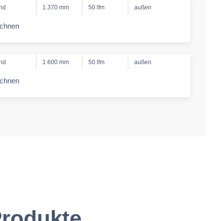
nd
1.370 mm
50 lfm
außen
echnen
-amount
nd
1.600 mm
50 lfm
außen
echnen
-amount
rodukte