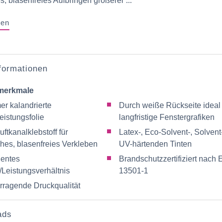
s, blasenfreies Aufbringen größerer ...
gen
nformationen
merkmale
er kalandrierte
Durch weiße Rückseite ideal 
eistungsfolie
langfristige Fenstergrafiken
uftkanalklebstoff für
Latex-, Eco-Solvent-, Solvent
ches, blasenfreies Verkleben
UV-härtenden Tinten
lentes
Brandschutzzertifiziert nach
/Leistungsverhältnis
13501-1
rragende Druckqualität
ads