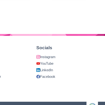
achfüllkanister
Umweltfreundlicher
5-Liter-
Nachfüllkanister
Socials
Instagram
YouTube
LinkedIn
r
Facebook