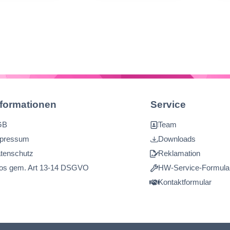
s
N
nformationen
Service
GB
Team
pressum
Downloads
tenschutz
Reklamation
fos gem. Art 13-14 DSGVO
HW-Service-Formula
Kontaktformular