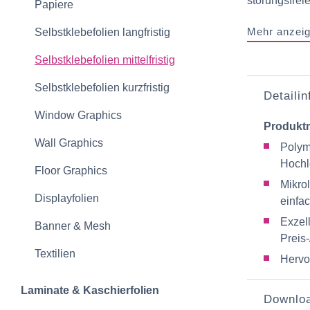
störungsfreie
Papiere
Mehr anzei
Selbstklebefolien langfristig
Selbstklebefolien mittelfristig
Selbstklebefolien kurzfristig
Detaili
Window Graphics
Produkt
Wall Graphics
Polym
Hochl
Floor Graphics
Mikrol
Displayfolien
einfa
Exzel
Banner & Mesh
Preis-
Textilien
Hervo
Laminate & Kaschierfolien
Downlo