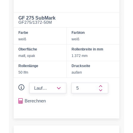
GF 275 SubMark
GF275/1372-50M
Farbe
Farbton
weiß
weiß
Oberfläche
Rollenbreite in mm
matt, opak
1.372 mm
Rollenlänge
Druckseite
50 lfm
außen
form.decrease-amount
form.increase-a
Berechnen