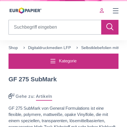
Table Of Content
sr.skip-to.main-content
sr.skip-to.table-of-contents
sr.skip-to.main-navigation
Search
Shop
Digitaldruckmedien LFP
Selbstklebefolien mittelfris
Kategorie
GF 275 SubMark
Gehe zu:
Artikeln
GF 275 SubMark von General Formulations ist eine
flexible, polymere, mattweiße, opake Vinylfolie, die mit
einem speziellen, transparenten, lösemittelbasierten,
permanenten High-Tack Klebstoff mit sehr hoher Klebkraft