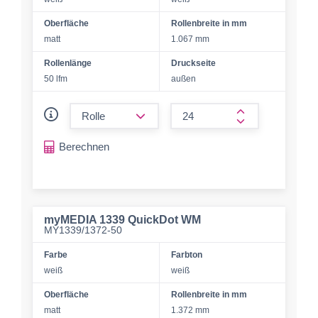
Oberfläche
Rollenbreite in mm
matt
1.067 mm
Rollenlänge
Druckseite
50 lfm
außen
form.decrease-amount
form.increase-a
Berechnen
myMEDIA 1339 QuickDot WM
MY1339/1372-50
Farbe
Farbton
weiß
weiß
Oberfläche
Rollenbreite in mm
matt
1.372 mm