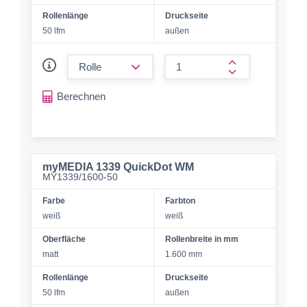
Rollenlänge
Druckseite
50 lfm
außen
form.decrease-amount
form.increase-a
Berechnen
myMEDIA 1339 QuickDot WM
MY1339/1600-50
Farbe
Farbton
weiß
weiß
Oberfläche
Rollenbreite in mm
matt
1.600 mm
Rollenlänge
Druckseite
50 lfm
außen