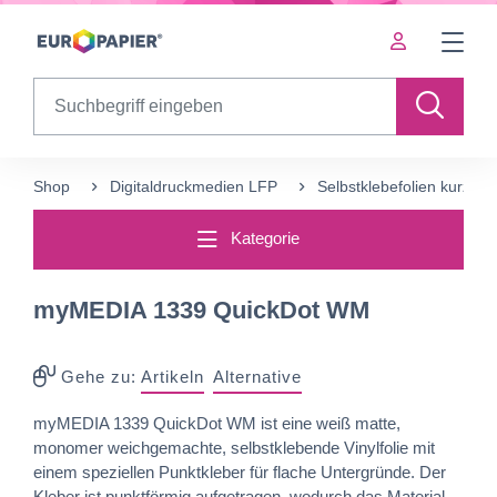
Table Of Content
sr.skip-to.main-content
sr.skip-to.table-of-contents
sr.skip-to.main-navigation
Search
Shop
Digitaldruckmedien LFP
Selbstklebefolien kurzfrist
Kategorie
myMEDIA 1339 QuickDot WM
Gehe zu:
Artikeln
Alternative
myMEDIA 1339 QuickDot WM ist eine weiß matte,
monomer weichgemachte, selbstklebende Vinylfolie mit
einem speziellen Punktkleber für flache Untergründe. Der
Kleber ist punktförmig aufgetragen, wodurch das Material