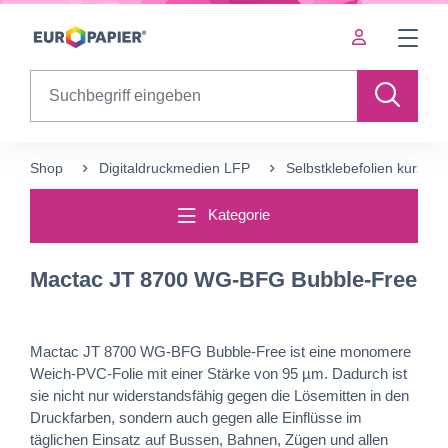
Table Of Content
Ergänzende Produkte
sr.skip-to.main-content
sr.skip-to.table-of-contents
sr.skip-to.main-navigation
Search
Shop
Digitaldruckmedien LFP
Selbstklebefolien kurzfrist
Kategorie
Mactac JT 8700 WG-BFG Bubble-Free
Mactac JT 8700 WG-BFG Bubble-Free ist eine monomere
Weich-PVC-Folie mit einer Stärke von 95 µm. Dadurch ist
sie nicht nur widerstandsfähig gegen die Lösemitten in den
Druckfarben, sondern auch gegen alle Einflüsse im
täglichen Einsatz auf Bussen, Bahnen, Zügen und allen