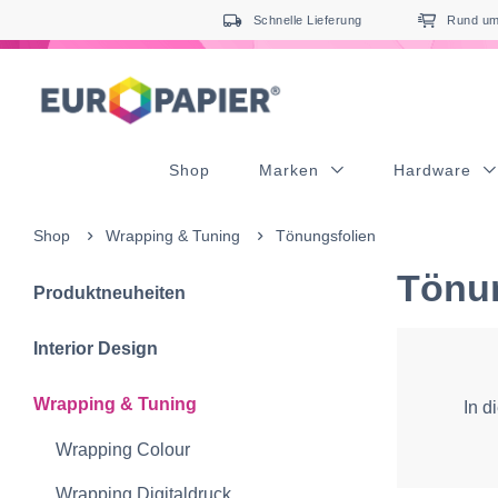
Table Of Content
sr.skip-to.main-content
sr.skip-to.table-of-contents
sr.skip-to.main-navigation
Schnelle Lieferung
Rund um 
Shop
Marken
Hardware
Shop
Wrapping & Tuning
Tönungsfolien
Tönun
Produktneuheiten
Interior Design
Wrapping & Tuning
In d
Wrapping Colour
Wrapping Digitaldruck