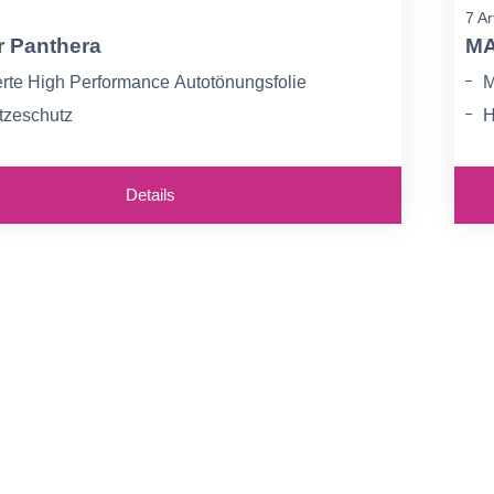
7 Ar
r Panthera
MA
ierte High Performance Autotönungsfolie
M
tzeschutz
H
tz vor UV-Strahlen
9
Details