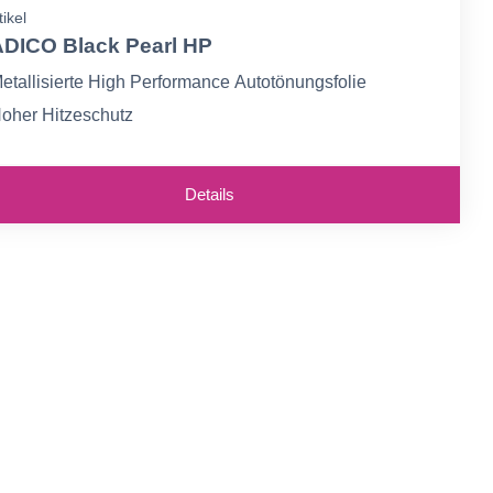
tikel
DICO Black Pearl HP
etallisierte High Performance Autotönungsfolie
oher Hitzeschutz
9% Schutz vor UV-Strahlen
Details