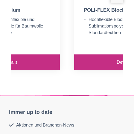
 Premium
POLI-FLEX Blockout 
, hochflexible und
Hochflexible Blockout-Fl
lexfolie für Baumwolle
Sublimationspolyester 
ewebe
Standardtextilien
Details
Details
Immer up to date
Aktionen und Branchen-News