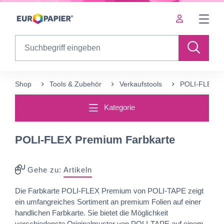
Table Of Content
Ergänzende Produkte
sr.skip-to.main-content
sr.skip-to.table-of-contents
sr.skip-to.main-navigation
Search
Shop
Tools & Zubehör
Verkaufstools
POLI-FLEX P
Kategorie
POLI-FLEX Premium Farbkarte
Gehe zu:
Artikeln
Die Farbkarte POLI-FLEX Premium von POLI-TAPE zeigt
ein umfangreiches Sortiment an premium Folien auf einer
handlichen Farbkarte. Sie bietet die Möglichkeit
verschiedenste Originalmuster von POLI-TAPE auf einem