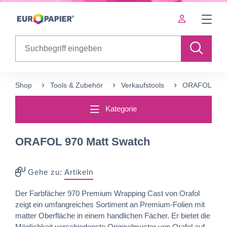
Table Of Content
sr.skip-to.main-content
sr.skip-to.table-of-contents
sr.skip-to.main-navigation
Search
Shop
Tools & Zubehör
Verkaufstools
ORAFOL 970 
Kategorie
ORAFOL 970 Matt Swatch
Gehe zu:
Artikeln
Der Farbfächer 970 Premium Wrapping Cast von Orafol
zeigt ein umfangreiches Sortiment an Premium-Folien mit
matter Oberfläche in einem handlichen Fächer. Er bietet die
Möglichkeit verschiedenste Originalmuster von Orafol auf