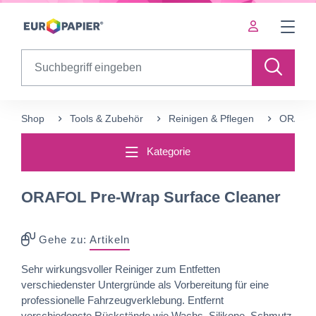
Table Of Content
Ergänzende Produkte
sr.skip-to.main-content
sr.skip-to.table-of-contents
sr.skip-to.main-navigation
Search
Shop
Tools & Zubehör
Reinigen & Pflegen
ORAFOL 
Kategorie
ORAFOL Pre-Wrap Surface Cleaner
Gehe zu:
Artikeln
Sehr wirkungsvoller Reiniger zum Entfetten
verschiedenster Untergründe als Vorbereitung für eine
professionelle Fahrzeugverklebung. Entfernt
verschiedenste Rückstände wie Wachs, Silikone, Schmutz