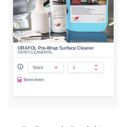
ORAFOL Pre-Wrap Surface Cleaner
ORSFCLEANER/5L
form.decrease-amount
form.increase-a
Berechnen