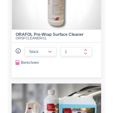
ORAFOL Pre-Wrap Surface Cleaner
ORSFCLEANER/1L
form.decrease-amount
form.increase-a
Berechnen