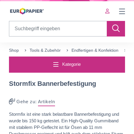
Table Of Content
sr.skip-to.main-content
sr.skip-to.table-of-contents
sr.skip-to.main-navigation
Search
Shop
Tools & Zubehör
Endfertigen & Konfektion
St
Kategorie
Stormfix Bannerbefestigung
Gehe zu:
Artikeln
Stormfix ist eine stark belastbare Bannerbefestigung und
wurde bis 150 kg getestet. Ein High-Quality Gummiband
mit stabilem PP-Geflecht ist für Ösen ab 11 mm
Durchmesser geeignet und hält auch dem stärksten Sturm