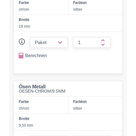
Farbe
Farbton
chrom
silber
Breite
18 mm
form.decrease-amount
form.increase-a
Berechnen
Ösen Metall
OESEN-CHROM/9.5MM
Farbe
Farbton
chrom
silber
Breite
9,50 mm