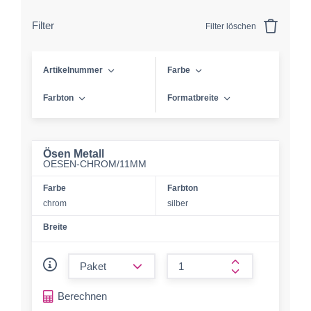
Filter
Filter löschen
Artikelnummer
Farbe
Farbton
Formatbreite
Ösen Metall
OESEN-CHROM/11MM
Farbe
Farbton
chrom
silber
Breite
form.decrease-amount
form.increase-a
Berechnen