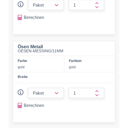
form.decrease-amount
form.increase-a
Berechnen
Ösen Metall
OESEN-MESSING/11MM
Farbe
Farbton
gold
gold
Breite
form.decrease-amount
form.increase-a
Berechnen