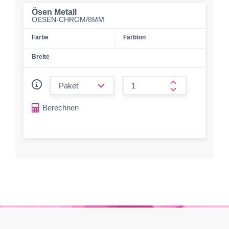
Ösen Metall
OESEN-CHROM/8MM
Farbe
Farbton
Breite
form.decrease-amount
form.increase-a
Berechnen