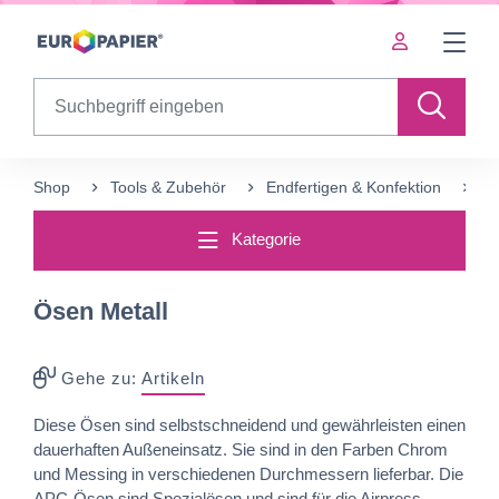
Table Of Content
sr.skip-to.main-content
sr.skip-to.table-of-contents
sr.skip-to.main-navigation
Search
Shop
Tools & Zubehör
Endfertigen & Konfektion
Ös
Kategorie
Ösen Metall
Gehe zu:
Artikeln
Diese Ösen sind selbstschneidend und gewährleisten einen
dauerhaften Außeneinsatz. Sie sind in den Farben Chrom
und Messing in verschiedenen Durchmessern lieferbar. Die
APC-Ösen sind Spezialösen und sind für die Airpress