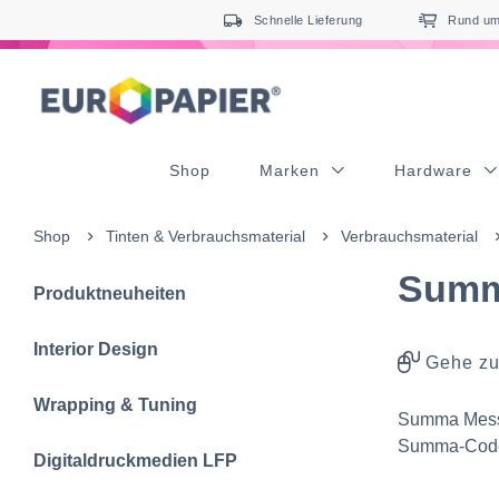
Table Of Content
sr.skip-to.main-content
sr.skip-to.table-of-contents
sr.skip-to.main-navigation
Schnelle Lieferung
Rund um 
Shop
Marken
Hardware
Shop
Tinten & Verbrauchsmaterial
Verbrauchsmaterial
Summ
Produktneuheiten
Interior Design
Gehe zu
Wrapping & Tuning
Summa Messe
Summa-Code
Digitaldruckmedien LFP