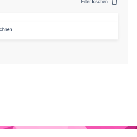
Filter löschen
echnen
-amount