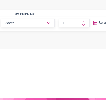
SU-KNIFE-T36
form.decrease-amount
Ber
form.increase