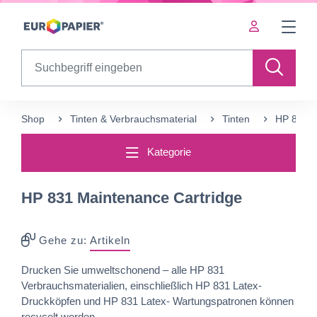
Table Of Content
sr.skip-to.main-content
sr.skip-to.table-of-contents
sr.skip-to.main-navigation
Search
Shop
Tinten & Verbrauchsmaterial
Tinten
HP 831 M
Kategorie
HP 831 Maintenance Cartridge
Gehe zu:
Artikeln
Drucken Sie umweltschonend – alle HP 831
Verbrauchsmaterialien, einschließlich HP 831 Latex-
Druckköpfen und HP 831 Latex- Wartungspatronen können
recycelt werden