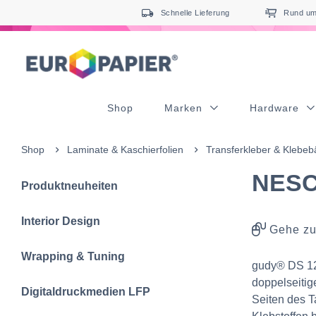
Table Of Content
sr.skip-to.main-content
sr.skip-to.table-of-contents
sr.skip-to.main-navigation
Schnelle Lieferung
Rund um 
Shop
Marken
Hardware
Shop
Laminate & Kaschierfolien
Transferkleber & Klebe
NESC
Produktneuheiten
Interior Design
Gehe zu
Wrapping & Tuning
gudy® DS 12 
doppelseitig
Digitaldruckmedien LFP
Seiten des T