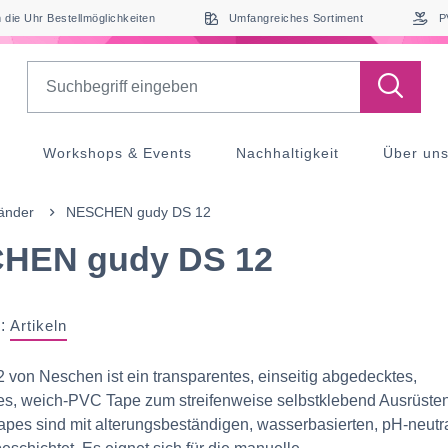
die Uhr Bestellmöglichkeiten
Umfangreiches Sortiment
P
Search
Workshops & Events
Nachhaltigkeit
Über un
bänder
NESCHEN gudy DS 12
HEN gudy DS 12
:
Artikeln
von Neschen ist ein transparentes, einseitig abgedecktes,
es, weich-PVC Tape zum streifenweise selbstklebend Ausrüste
apes sind mit alterungsbeständigen, wasserbasierten, pH-neutr