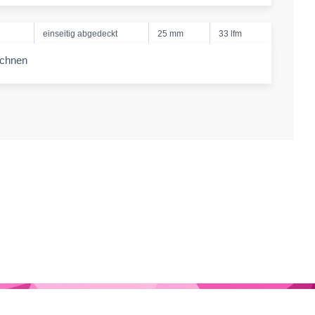
einseitig abgedeckt
25 mm
33 lfm
echnen
-amount