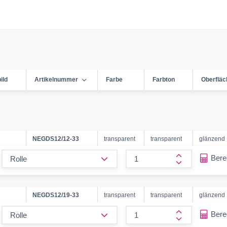
ild
Artikelnummer
Farbe
Farbton
Oberfläc
NEGDS12/12-33
transparent
transparent
glänzend
form.decrease-amount
Ber
form.increase
NEGDS12/19-33
transparent
transparent
glänzend
form.decrease-amount
Ber
form.increase