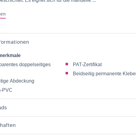
eschichtet. Es eignet sich für die manuelle ...
gen
nformationen
merkmale
parentes doppelseitiges
PAT-Zertifikat
Beidseitig permanente Klebe
itige Abdeckung
h-PVC
ads
haften