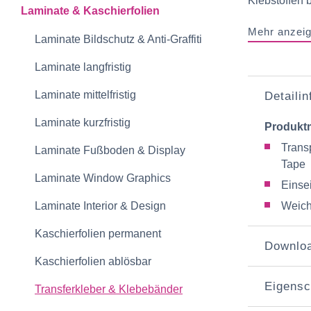
Klebstoffen b
Laminate & Kaschierfolien
Mehr anzei
Laminate Bildschutz & Anti-Graffiti
Laminate langfristig
Laminate mittelfristig
Detaili
Laminate kurzfristig
Produkt
Trans
Laminate Fußboden & Display
Tape
Laminate Window Graphics
Einse
Laminate Interior & Design
Weic
Kaschierfolien permanent
Downlo
Kaschierfolien ablösbar
Eigensc
Transferkleber & Klebebänder