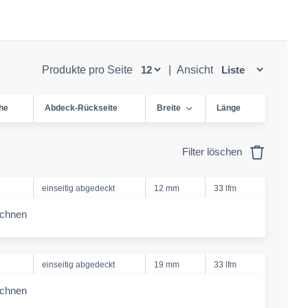
Produkte pro Seite
|
Ansicht
he
Abdeck-Rückseite
Breite
Länge
Filter löschen
einseitig abgedeckt
12 mm
33 lfm
echnen
-amount
einseitig abgedeckt
19 mm
33 lfm
echnen
-amount