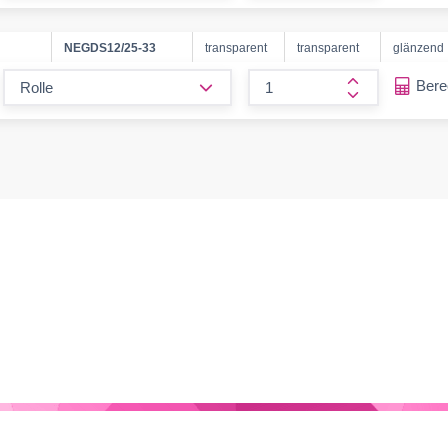
NEGDS12/25-33
transparent
transparent
glänzend
form.decrease-amount
Ber
form.increase