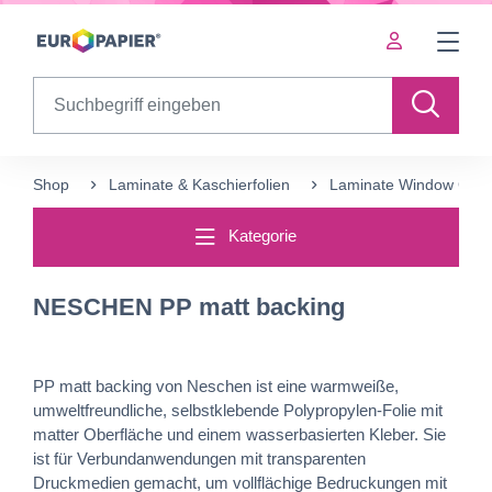
Table Of Content
sr.skip-to.main-content
sr.skip-to.table-of-contents
sr.skip-to.main-navigation
Search
Shop
Laminate & Kaschierfolien
Laminate Window Grap
Kategorie
NESCHEN PP matt backing
PP matt backing von Neschen ist eine warmweiße,
umweltfreundliche, selbstklebende Polypropylen-Folie mit
matter Oberfläche und einem wasserbasierten Kleber. Sie
ist für Verbundanwendungen mit transparenten
Druckmedien gemacht, um vollflächige Bedruckungen mit