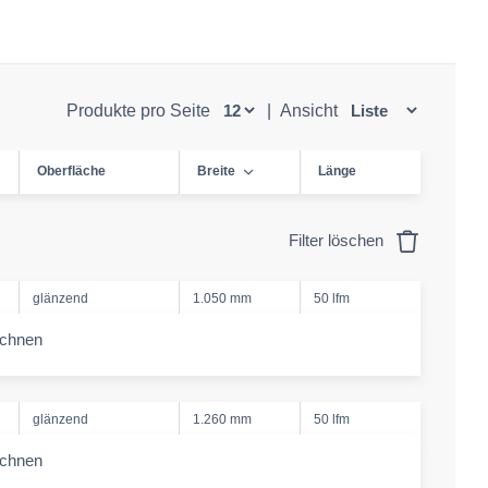
Produkte pro Seite
|
Ansicht
Oberfläche
Breite
Länge
Filter löschen
glänzend
1.050 mm
50 lfm
echnen
-amount
glänzend
1.260 mm
50 lfm
echnen
-amount