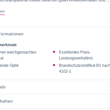
ochtransparente Kleber bietet ein gutes Anfließverhalten und ...
gen
nformationen
merkmale
mer weichgemachtes
Exzellentes Preis-
at
Leistungsverhältnis
ende Optik
Brandschutzzertifikat B1 nac
4102-1
ads
haften