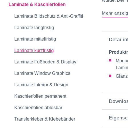
wurde. Der h
Laminate & Kaschierfolien
Mehr anzei
Laminate Bildschutz & Anti-Graffiti
Laminate langfristig
Laminate mittelfristig
Detaili
Laminate kurzfristig
Produkt
Mono
Laminate Fußboden & Display
Lamin
Laminate Window Graphics
Glänz
Laminate Interior & Design
Kaschierfolien permanent
Downlo
Kaschierfolien ablösbar
Eigensc
Transferkleber & Klebebänder