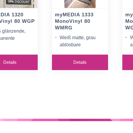
DIA 1320
myMEDIA 1333
my
Vinyl 80 WGP
MonoVinyl 80
Mo
WMRG
W
 glänzende,
Weiß matte, grau
W
anente
ablösbare
a
otionfolie
Promotionfolie
P
llente
Exzellente
E
uckbarkeit
Details
Details
Bedruckbarkeit
B
Latex, Eco-
Für Latex, Eco-
F
ent, Solvent, UV-
Solvent, Solvent, UV-
S
en
Tinten
T