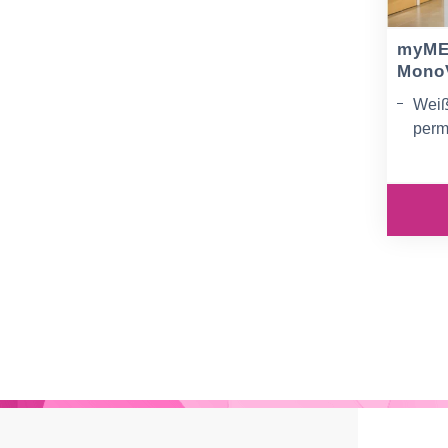
myME
Mono
Weiß
perm
Prom
Exze
Bedr
Für 
Solv
Tint