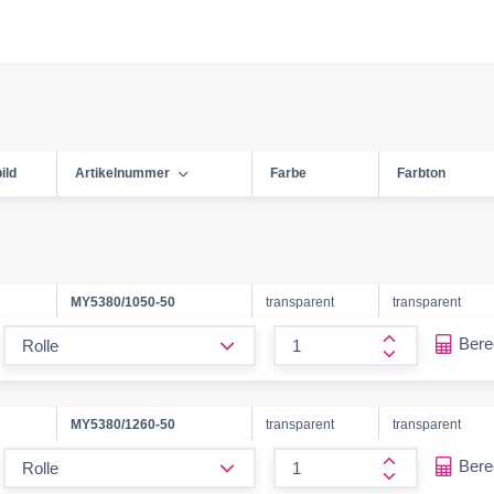
ild
Artikelnummer
Farbe
Farbton
MY5380/1050-50
transparent
transparent
form.decrease-amount
Ber
form.increase
MY5380/1260-50
transparent
transparent
form.decrease-amount
Ber
form.increase