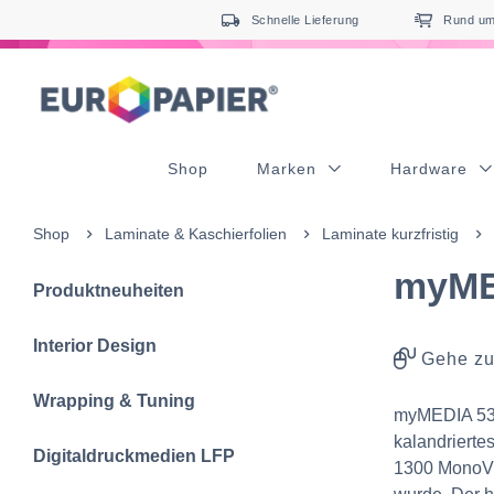
Table Of Content
Ergänzende Produkte
sr.skip-to.main-content
sr.skip-to.table-of-contents
sr.skip-to.main-navigation
Schnelle Lieferung
Rund um 
Shop
Marken
Hardware
Shop
Laminate & Kaschierfolien
Laminate kurzfristig
myME
Produktneuheiten
Interior Design
Gehe zu
Wrapping & Tuning
myMEDIA 538
kalandrierte
Digitaldruckmedien LFP
1300 MonoVi