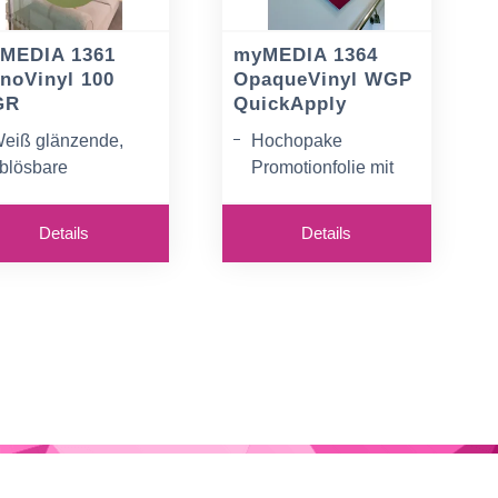
MEDIA 1361
myMEDIA 1364
noVinyl 100
OpaqueVinyl WGP
GR
QuickApply
eiß glänzende,
Hochopake
blösbare
Promotionfolie mit
romotionfolie
Luftkanaltechnologie
und exzellenter
xzellente
Details
Details
Bedruckbarkeit
edruckbarkeit
Latex, Eco-Solvent,
ür Latex, Eco-
Solvent und UV-
olvent, Solvent, UV-
härtenden Tinten
inten