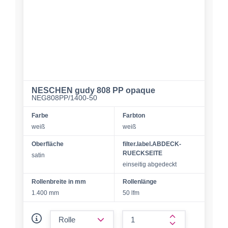
NESCHEN gudy 808 PP opaque
NEG808PP/1400-50
Farbe
Farbton
weiß
weiß
Oberfläche
filter.label.ABDECK-
RUECKSEITE
satin
einseitig abgedeckt
Rollenbreite in mm
Rollenlänge
1.400 mm
50 lfm
form.decrease-amount
form.increase-a