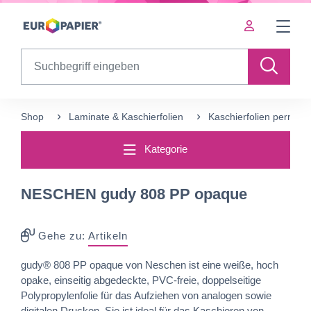
Table Of Content
sr.skip-to.main-content
sr.skip-to.table-of-contents
sr.skip-to.main-navigation
Search
Shop
Laminate & Kaschierfolien
Kaschierfolien perman
Kategorie
NESCHEN gudy 808 PP opaque
Gehe zu:
Artikeln
gudy® 808 PP opaque von Neschen ist eine weiße, hoch
opake, einseitig abgedeckte, PVC-freie, doppelseitige
Polypropylenfolie für das Aufziehen von analogen sowie
digitalen Drucken. Sie ist ideal für das Kaschieren von