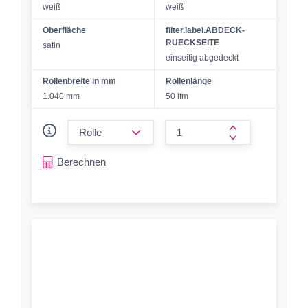
weiß
weiß
Oberfläche
filter.label.ABDECK-
RUECKSEITE
satin
einseitig abgedeckt
Rollenbreite in mm
Rollenlänge
1.040 mm
50 lfm
form.decrease-amount
form.increase-a
Berechnen