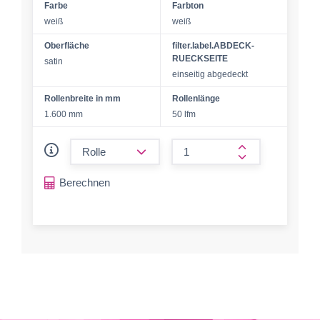
Farbe
Farbton
weiß
weiß
Oberfläche
filter.label.ABDECK-
RUECKSEITE
satin
einseitig abgedeckt
Rollenbreite in mm
Rollenlänge
1.600 mm
50 lfm
form.decrease-amount
form.increase-a
Berechnen