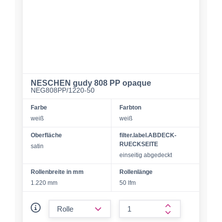
NESCHEN gudy 808 PP opaque
NEG808PP/1220-50
Farbe
Farbton
weiß
weiß
Oberfläche
filter.label.ABDECK-
RUECKSEITE
satin
einseitig abgedeckt
Rollenbreite in mm
Rollenlänge
1.220 mm
50 lfm
form.decrease-amount
form.increase-a