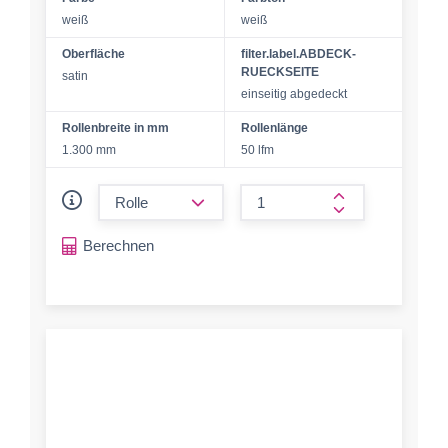
weiß
weiß
Oberfläche
filter.label.ABDECK-
RUECKSEITE
satin
einseitig abgedeckt
Rollenbreite in mm
Rollenlänge
1.300 mm
50 lfm
form.decrease-amount
form.increase-a
Berechnen