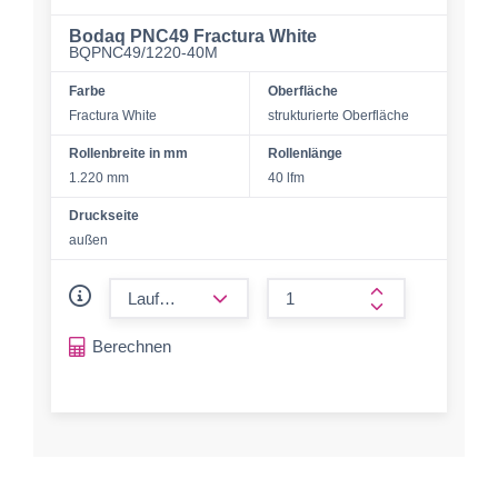
Bodaq PNC49 Fractura White
BQPNC49/1220-40M
Farbe
Oberfläche
Fractura White
strukturierte Oberfläche
Rollenbreite in mm
Rollenlänge
1.220 mm
40 lfm
Druckseite
außen
form.decrease-amount
form.increase-a
Berechnen