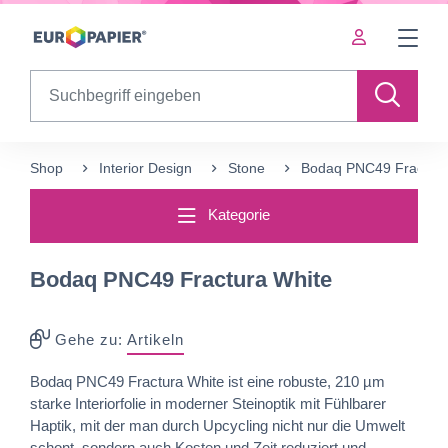
Table Of Content
sr.skip-to.main-content
sr.skip-to.table-of-contents
sr.skip-to.main-navigation
Search
Shop
Interior Design
Stone
Bodaq PNC49 Fractura
Kategorie
Bodaq PNC49 Fractura White
Gehe zu:
Artikeln
Bodaq PNC49 Fractura White ist eine robuste, 210 µm
starke Interiorfolie in moderner Steinoptik mit Fühlbarer
Haptik, mit der man durch Upcycling nicht nur die Umwelt
schont, sondern auch Kosten und Zeit reduziert und