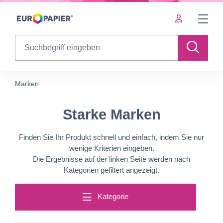
Table Of Content
Starke Marken
sr.skip-to.main-content
sr.skip-to.table-of-contents
sr.skip-to.main-navigation
Search
Marken
Starke Marken
Finden Sie Ihr Produkt schnell und einfach, indem Sie nur
wenige Kriterien eingeben.
Die Ergebnisse auf der linken Seite werden nach
Kategorien gefiltert angezeigt.
Kategorie