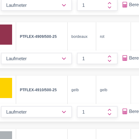
form.decrease-amount
Ber
form.increase
PTFLEX-4909/500-25
bordeaux
rot
form.decrease-amount
Ber
form.increase
PTFLEX-4910/500-25
gelb
gelb
form.decrease-amount
Ber
form.increase