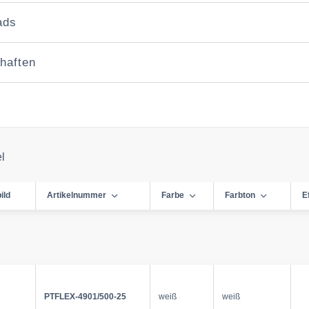
ads
haften
el
ild
Artikelnummer
Farbe
Farbton
E
PTFLEX-4901/500-25
weiß
weiß