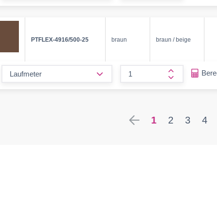
PTFLEX-4916/500-25
braun
braun / beige
form.decrease-amount
Ber
form.increase
1
2
3
4