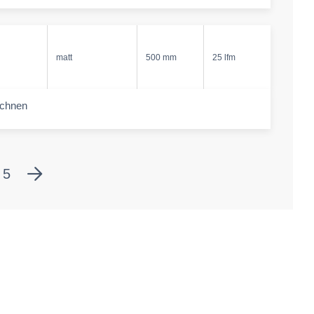
matt
500 mm
25 lfm
echnen
-amount
5