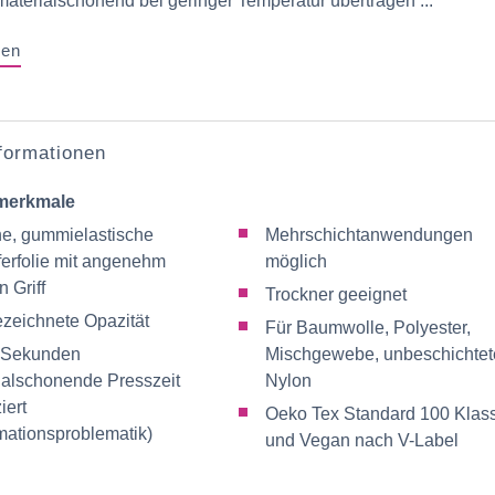
materialschonend bei geringer Temperatur übertragen ...
gen
nformationen
merkmale
e, gummielastische
Mehrschichtanwendungen
ferfolie mit angenehm
möglich
n Griff
Trockner geeignet
zeichnete Opazität
Für Baumwolle, Polyester,
 Sekunden
Mischgewebe, unbeschichtet
ialschonende Presszeit
Nylon
iert
Oeko Tex Standard 100 Klass
mationsproblematik)
und Vegan nach V-Label