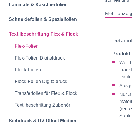
schnell und 
Laminate & Kaschierfolien
Mehr anzei
Schneidefolien &‍ Spezialfolien
Textilbeschriftun‍g‍ Flex & Flock
Detaili
Flex-Folien
Produkt
Flex-Folien Digitaldruck
Weich
Flock-Folien
Trans
textile
Flock-Folien Digitaldruck
Ausge
Transferfolien für Flex & Flock
Nur 3
mater
Textilbeschriftung Zubehör
(reduz
Subli
Siebdruck & UV-Offset Medien