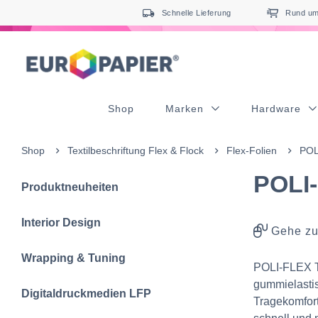
Table Of Content
Ergänzende Produkte
sr.skip-to.main-content
sr.skip-to.table-of-contents
sr.skip-to.main-navigation
Schnelle Lieferung
Rund um 
Shop
Marken
Hardware
Shop
Textilbeschriftun‍g‍ Flex & Flock
Flex-Folien
POL
POLI
Produktneuheiten
Interior Design
Gehe zu
Wrapping & Tuning
POLI-FLEX T
gummielastis
Digitaldruckmedien LFP
Tragekomfort