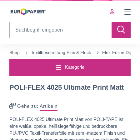
Table Of Content
Ergänzende Produkte
sr.skip-to.main-content
sr.skip-to.table-of-contents
sr.skip-to.main-navigation
Search
Shop
Textilbeschriftun‍g‍ Flex & Flock
Flex-Folien Digital
Kategorie
POLI-FLEX 4025 Ultimate Print Matt
Gehe zu:
Artikeln
POLI-FLEX 4025 Ultimate Print Matt von POLI-TAPE ist
eine weiße, opake, heißsiegelfähige und bedruckbare
PU-/PVC Textil-Transferfolie mit semi-mattem Finish und
überzeugt durch eine angenehm weiche, textile Haptik. Sie