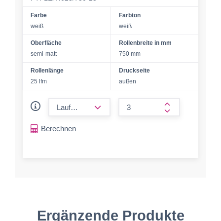
Farbe
Farbton
weiß
weiß
Oberfläche
Rollenbreite in mm
semi-matt
750 mm
Rollenlänge
Druckseite
25 lfm
außen
form.decrease-amount
form.increase-a
Berechnen
Ergänzende Produkte