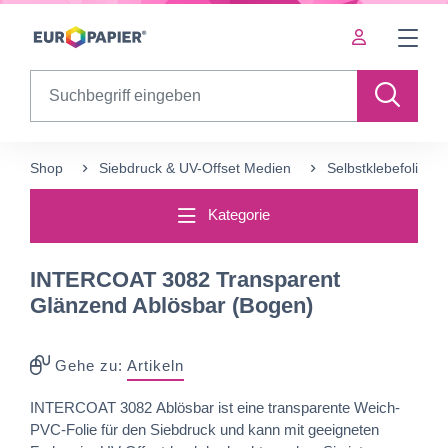
Table Of Content
sr.skip-to.main-content
sr.skip-to.table-of-contents
sr.skip-to.main-navigation
Search
Shop
Siebdruck & UV-Offset Medien
Selbstklebefolien ku
Kategorie
INTERCOAT 3082 Transparent
Glänzend Ablösbar (Bogen)
Gehe zu:
Artikeln
INTERCOAT 3082 Ablösbar ist eine transparente Weich-
PVC-Folie für den Siebdruck und kann mit geeigneten