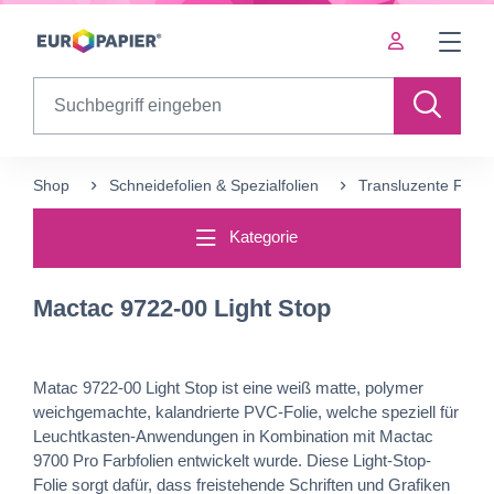
Table Of Content
Ergänzende Produkte
sr.skip-to.main-content
sr.skip-to.table-of-contents
sr.skip-to.main-navigation
Search
Shop
Schneidefolien &‍ Spezialfolien
Transluzente Farbf
Kategorie
Mactac 9722-00 Light Stop
Matac 9722-00 Light Stop ist eine weiß matte, polymer
weichgemachte, kalandrierte PVC-Folie, welche speziell für
Leuchtkasten-Anwendungen in Kombination mit Mactac
9700 Pro Farbfolien entwickelt wurde. Diese Light-Stop-
Folie sorgt dafür, dass freistehende Schriften und Grafiken