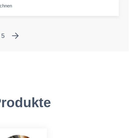
echnen
-amount
5
rodukte