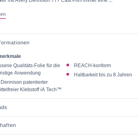
er mit Avery Dennison 777 Cast Film immer eine ...
gen
nformationen
merkmale
sene Qualitäts-Folie für die
REACH-konform
lfristige Anwendung
Haltbarkeit bis zu 8 Jahren
 Dennison patentierter
ttelfreier Klebstoff iA Tech™
ads
haften