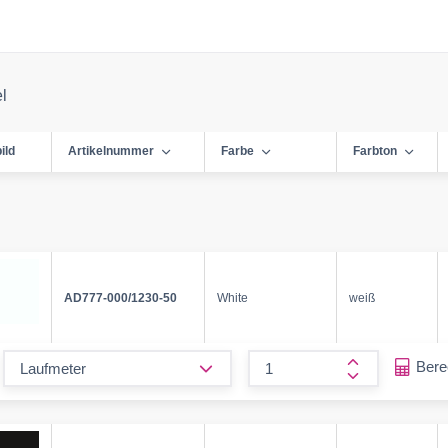
el
ild
Artikelnummer
Farbe
Farbton
AD777-000/1230-50
White
weiß
form.decrease-amount
Ber
form.increase