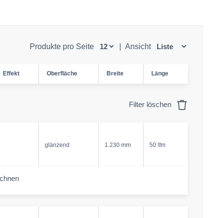
Produkte pro Seite
|
Ansicht
Effekt
Oberfläche
Breite
Länge
Filter löschen
glänzend
1.230 mm
50 lfm
echnen
-amount