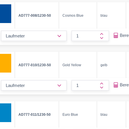
AD777-008/1230-50
Cosmos Blue
blau
form.decrease-amount
Ber
form.increase
AD777-010/1230-50
Gold Yellow
gelb
form.decrease-amount
Ber
form.increase
AD777-011/1230-50
Euro Blue
blau