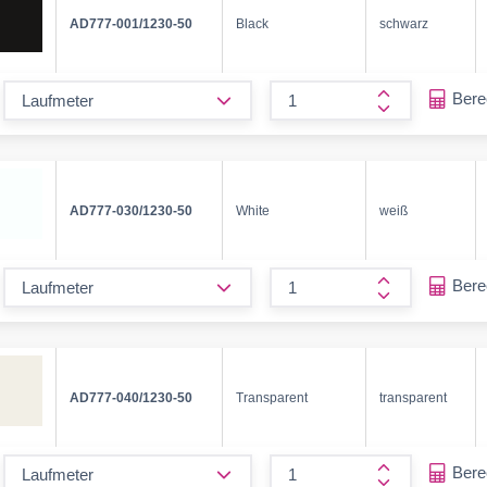
AD777-001/1230-50
Black
schwarz
form.decrease-amount
Ber
form.increase
AD777-030/1230-50
White
weiß
form.decrease-amount
Ber
form.increase
AD777-040/1230-50
Transparent
transparent
form.decrease-amount
Ber