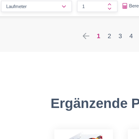
form.decrease-amount
Ber
form.increase
1
2
3
4
Ergänzende P