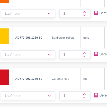
form.decrease-amount
Ber
form.increase
AD777-006/1230-50
Sunflower Yellow
gelb
form.decrease-amount
Ber
form.increase
AD777-007/1230-50
Cardinal Red
rot
form.decrease-amount
Ber
form.increase