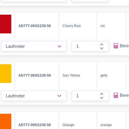
form.increase
AD777-003/1230-50
Cherry Red
rot
form.decrease-amount
Ber
form.increase
AD777-004/1230-50
Sun Yellow
gelb
form.decrease-amount
Ber
form.increase
AD777-005/1230-50
Orange
orange