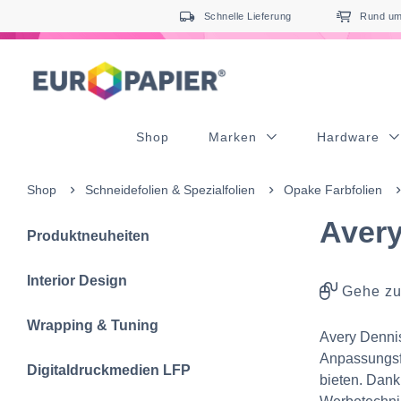
Table Of Content
Ergänzende Produkte
sr.skip-to.main-content
sr.skip-to.table-of-contents
sr.skip-to.main-navigation
Schnelle Lieferung
Rund um 
Shop
Marken
Hardware
Shop
Schneidefolien &‍ Spezialfolien
Opake Farbfolien
Avery
Produktneuheiten
Interior Design
Gehe zu
Wrapping & Tuning
Avery Dennis
Anpassungsfäh
Digitaldruckmedien LFP
bieten. Dank