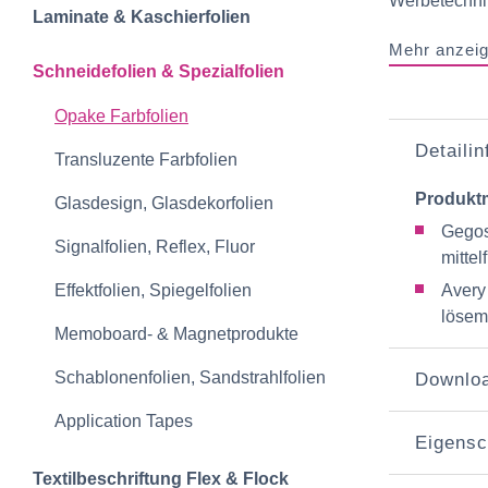
Werbetechnik
Laminate & Kaschierfolien
Mehr anzei
Schneidefolien &‍ Spezialfolien
Opake Farbfolien
Detaili
Transluzente Farbfolien
Produkt
Glasdesign, Glasdekorfolien
Gegos
Signalfolien, Reflex, Fluor
mitte
Effektfolien, Spiegelfolien
Avery
lösemi
Memoboard- & Magnetprodukte
Schablonenfolien, Sandstrahlfolien
Downlo
Application Tapes
Eigensc
Textilbeschriftun‍g‍ Flex & Flock