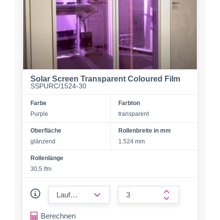
Solar Screen Transparent Coloured Film
SSPURC/1524-30
Farbe
Farbton
Purple
transparent
Oberfläche
Rollenbreite in mm
glänzend
1.524 mm
Rollenlänge
30,5 lfm
form.decrease-amount
form.increase-a
Berechnen