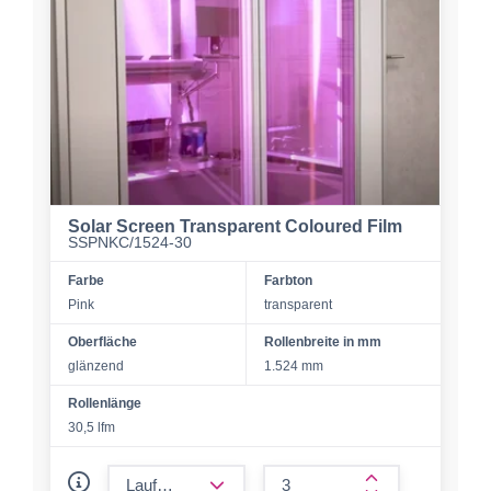
Solar Screen Transparent Coloured Film
SSPNKC/1524-30
Farbe
Farbton
Pink
transparent
Oberfläche
Rollenbreite in mm
glänzend
1.524 mm
Rollenlänge
30,5 lfm
form.decrease-amount