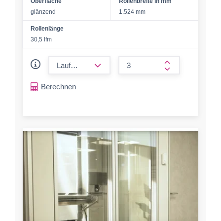
Oberfläche
Rollenbreite in mm
glänzend
1.524 mm
Rollenlänge
30,5 lfm
form.decrease-amount
form.increase-a
Berechnen