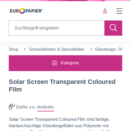
Table Of Content
Ergänzende Produkte
sr.skip-to.main-content
sr.skip-to.table-of-contents
sr.skip-to.main-navigation
Search
Shop
Schneidefolien &‍ Spezialfolien
Glasdesign, Glasde
Kategorie
Solar Screen Transparent Coloured
Film
Gehe zu:
Artikeln
Solar Screen Transparent Coloured Film sind farbige,
klardurchsichtige Glasdesignfolien aus Polyester mit