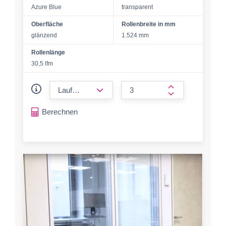
Azure Blue
transparent
Oberfläche
Rollenbreite in mm
glänzend
1.524 mm
Rollenlänge
30,5 lfm
form.decrease-amount
form.increase-a
Berechnen