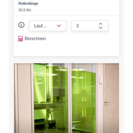
Rollenlänge
30,5 lfm
form.decrease-amount
form.increase-a
Berechnen