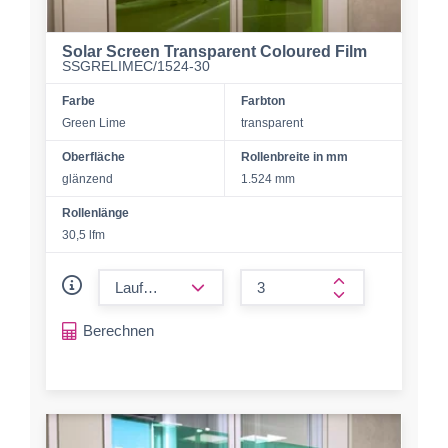
Solar Screen Transparent Coloured Film
SSGRELIMEC/1524-30
Farbe
Farbton
Green Lime
transparent
Oberfläche
Rollenbreite in mm
glänzend
1.524 mm
Rollenlänge
30,5 lfm
form.decrease-amount
form.increase-a
Berechnen