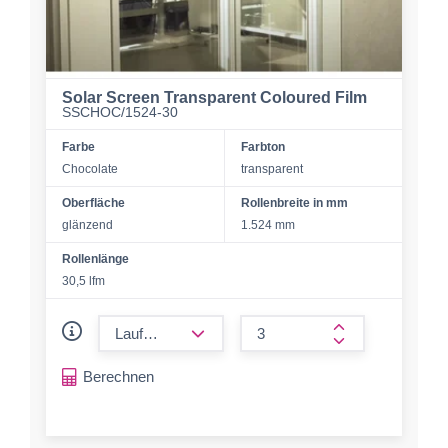
Solar Screen Transparent Coloured Film
SSCHOC/1524-30
Farbe
Farbton
Chocolate
transparent
Oberfläche
Rollenbreite in mm
glänzend
1.524 mm
Rollenlänge
30,5 lfm
form.decrease-amount
form.increase-a
Berechnen