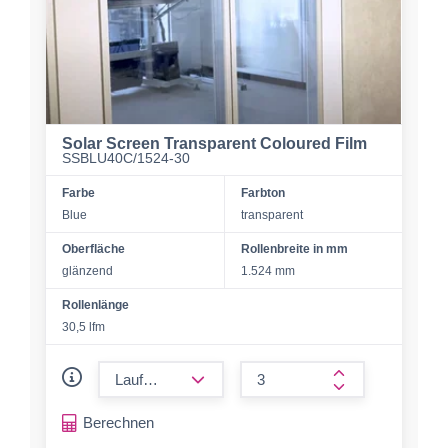
Solar Screen Transparent Coloured Film
SSBLU40C/1524-30
Farbe
Farbton
Blue
transparent
Oberfläche
Rollenbreite in mm
glänzend
1.524 mm
Rollenlänge
30,5 lfm
form.decrease-amount
form.increase-a
Berechnen