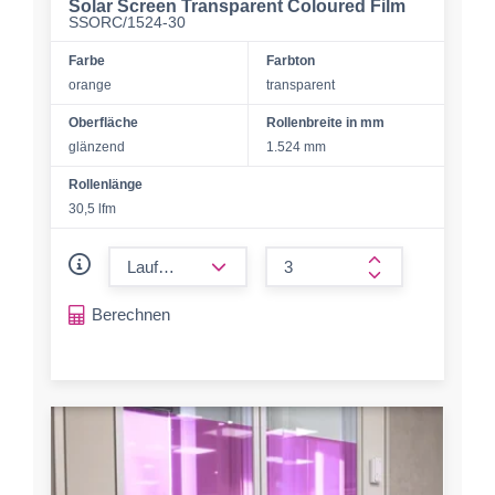
Solar Screen Transparent Coloured Film
SSORC/1524-30
Farbe
Farbton
orange
transparent
Oberfläche
Rollenbreite in mm
glänzend
1.524 mm
Rollenlänge
30,5 lfm
form.decrease-amount
form.increase-a
Berechnen