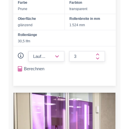
Farbe
Farbton
Prune
transparent
Oberfläche
Rollenbreite in mm
glänzend
1.524 mm
Rollenlänge
30,5 lfm
form.decrease-amount
form.increase-a
Berechnen