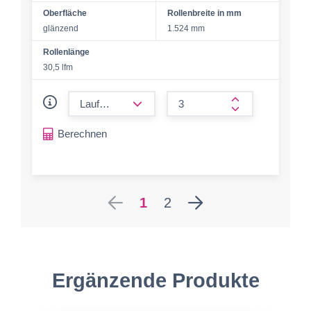
Oberfläche
Rollenbreite in mm
glänzend
1.524 mm
Rollenlänge
30,5 lfm
form.decrease-amount
form.increase-a
Berechnen
1
2
Ergänzende Produkte