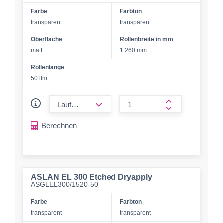
Farbe
Farbton
transparent
transparent
Oberfläche
Rollenbreite in mm
matt
1.260 mm
Rollenlänge
50 lfm
form.decrease-amount
form.increase-a
Berechnen
ASLAN EL 300 Etched Dryapply
ASGLEL300/1520-50
Farbe
Farbton
transparent
transparent