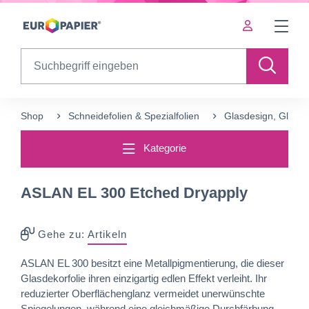
Table Of Content
Ergänzende Produkte
sr.skip-to.main-content
sr.skip-to.table-of-contents
sr.skip-to.main-navigation
Search
Shop
Schneidefolien &‍ Spezialfolien
Glasdesign, Glasde
Kategorie
ASLAN EL 300 Etched Dryapply
Gehe zu:
Artikeln
ASLAN EL 300 besitzt eine Metallpigmentierung, die dieser
Glasdekorfolie ihren einzigartig edlen Effekt verleiht. Ihr
reduzierter Oberflächenglanz vermeidet unerwünschte
Spiegelungen, während eine gleichmäßige Durchfärbung