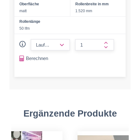
Oberfläche
Rollenbreite in mm
matt
1.520 mm
Rollenlänge
50 lfm
form.decrease-amount
form.increase-a
Berechnen
Ergänzende Produkte