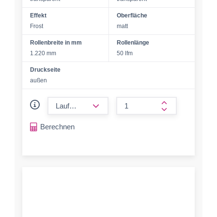
Effekt
Oberfläche
Frost
matt
Rollenbreite in mm
Rollenlänge
1.220 mm
50 lfm
Druckseite
außen
form.decrease-amount
form.increase-a
Berechnen