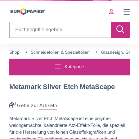
Table Of Content
Ergänzende Produkte
sr.skip-to.main-content
sr.skip-to.table-of-contents
sr.skip-to.main-navigation
Search
Shop
Schneidefolien &‍ Spezialfolien
Glasdesign, Glasde
Kategorie
Metamark Silver Etch MetaScape
Gehe zu:
Artikeln
Metamark Silver Etch MetaScape ist eine polymer
weichgemachte, kalandrierte Ätz-Effekt-Folie, die speziell
für die Herstellung von feinen Glaseffektgrafiken und
hochwertigen Glasdekorationen entwickelt wurde und