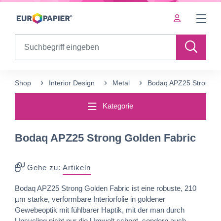
Table Of Content
sr.skip-to.main-content
sr.skip-to.table-of-contents
sr.skip-to.main-navigation
Search
Shop
Interior Design
Metal
Bodaq APZ25 Strong Go
Kategorie
Bodaq APZ25 Strong Golden Fabric
Gehe zu:
Artikeln
Bodaq APZ25 Strong Golden Fabric ist eine robuste, 210
µm starke, verformbare Interiorfolie in goldener
Gewebeoptik mit fühlbarer Haptik, mit der man durch
Upcycling nicht nur die Umwelt schont, sondern auch