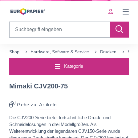
Table Of Content
Ergänzende Produkte
sr.skip-to.main-content
sr.skip-to.table-of-contents
sr.skip-to.main-navigation
Search
Shop
Hardware, Software & Service
Drucken
Mima
Kategorie
Mimaki CJV200-75
Gehe zu:
Artikeln
Die CJV200-Serie bietet fortschrittliche Druck- und
Schneidelösungen in drei Modellgrößen. Als
Weiterentwicklung der legendären CJV150-Serie wurde
diese neue Produktreihe konzipiert. Der CJV200 basiert auf