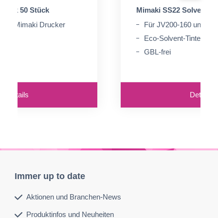
Stick 50 Stück
Mimaki SS22 Solvent Ti
 alle Mimaki Drucker
Für JV200-160 und CJ
Eco-Solvent-Tinte
GBL-frei
Details
Details
Immer up to date
Aktionen und Branchen-News
Produktinfos und Neuheiten