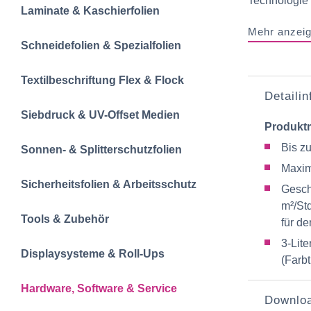
Technologie 
Laminate & Kaschierfolien
Mehr anzei
Schneidefolien &‍ Spezialfolien
Textilbeschriftun‍g‍ Flex & Flock
Detaili
Siebdruck & UV-Offset Medien
Produkt
Bis zu
Sonnen- & Splitterschutzfolien
Maxim
Sicherheitsfolien & Arbeitsschutz
Gesch
m²/Std
Tools & Zubehör
für d
3-Lit
Displaysysteme & Roll-Ups
(Farbt
Hardware, Software & Service
Downlo