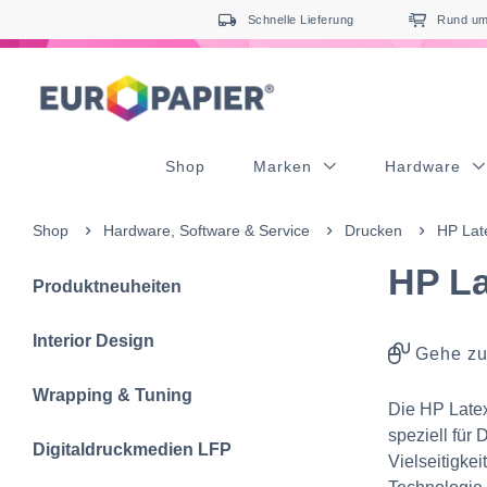
Table Of Content
Ergänzende Produkte
sr.skip-to.main-content
sr.skip-to.table-of-contents
sr.skip-to.main-navigation
Schnelle Lieferung
Rund um 
Shop
Marken
Hardware
Shop
Hardware, Software & Service
Drucken
HP Lat
HP La
Produktneuheiten
Interior Design
Gehe zu
Wrapping & Tuning
Die HP Latex
speziell für 
Digitaldruckmedien LFP
Vielseitigke