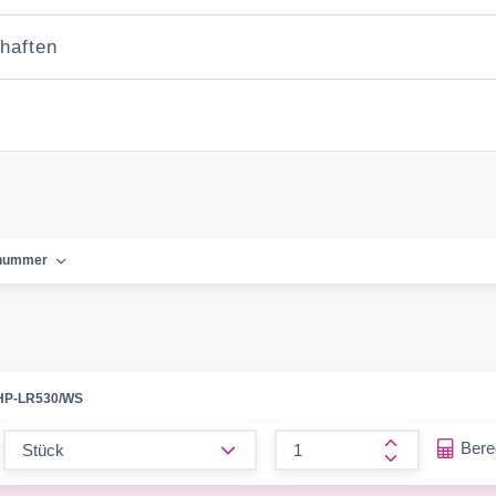
haften
lnummer
HP-LR530/WS
form.decrease-amount
Ber
form.increase