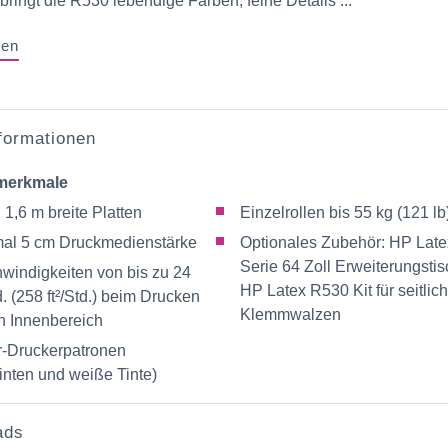
bringt die R530 lebendige Farben, feine Details ...
gen
nformationen
merkmale
 1,6 m breite Platten
Einzelrollen bis 55 kg (121 lb
al 5 cm Druckmedienstärke
Optionales Zubehör: HP Late
Serie 64 Zoll Erweiterungstis
windigkeiten von bis zu 24
HP Latex R530 Kit für seitlic
. (258 ft²/Std.) beim Drucken
Klemmwalzen
en Innenbereich
er-Druckerpatronen
inten und weiße Tinte)
ads