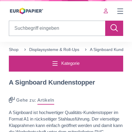
Table Of Content
sr.skip-to.main-content
sr.skip-to.table-of-contents
sr.skip-to.main-navigation
Search
Shop
Displaysysteme & Roll-Ups
A Signboard Kundenst
Kategorie
A Signboard Kundenstopper
Gehe zu:
Artikeln
A Signboard ist hochwertiger Qualitäts-Kundenstopper im
Format A1 in rückseitiger Stahlausführung. Der vierseitige
Klapprahmen kann einfach geöffnet werden und damit kann
die Werbebotschaft unter dem mitgelieferten PVC-