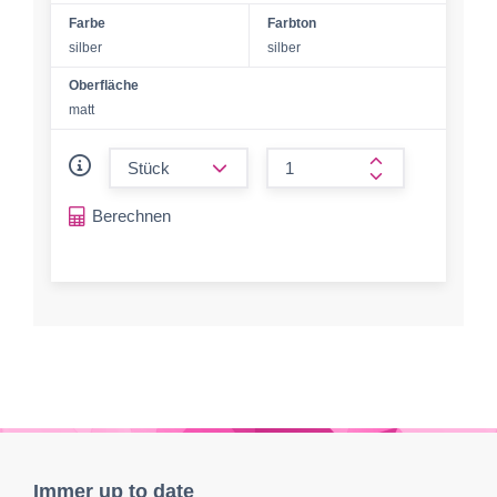
Farbe
Farbton
silber
silber
Oberfläche
matt
form.decrease-amount
form.increase-a
Berechnen
Immer up to date