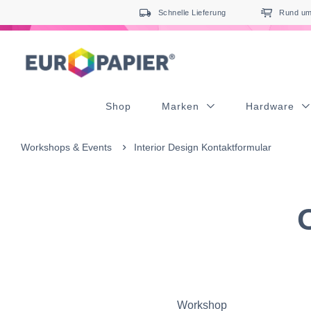
Table Of Content
Interior Desing & Oberflächenveredelung
sr.skip-to.main-content
sr.skip-to.table-of-contents
sr.skip-to.main-navigation
Schnelle Lieferung
Rund um 
Shop
Marken
Hardware
Workshops & Events
Interior Design Kontaktformular
Workshop