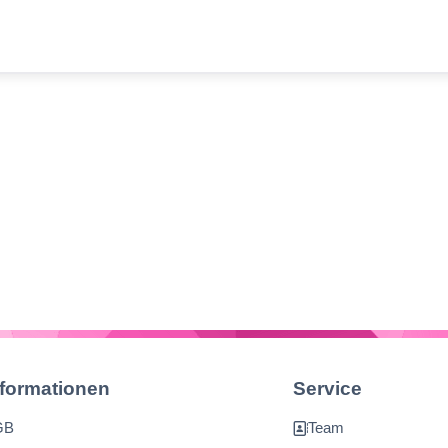
nformationen
Service
GB
Team