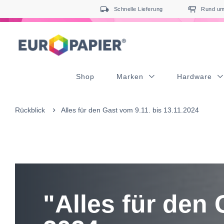
Table Of Content
Erfolg durch Partnerschaft
Impressionen
Aufbau & Live-Verklebung
sr.skip-to.main-content
sr.skip-to.table-of-contents
sr.skip-to.main-navigation
Schnelle Lieferung
Rund um 
Shop
Marken
Hardware
Rückblick
Alles für den Gast vom 9.11. bis 13.11.2024
"Alles für den