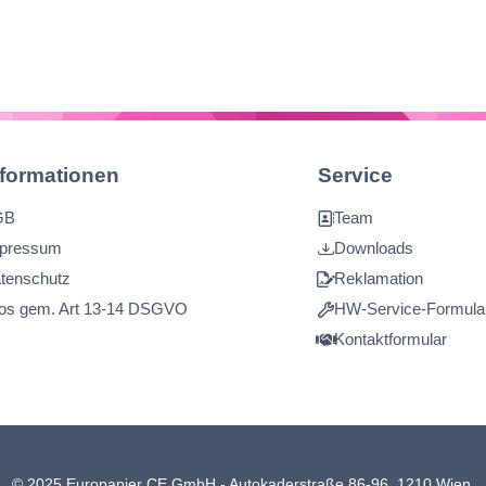
nformationen
Service
GB
Team
pressum
Downloads
tenschutz
Reklamation
fos gem. Art 13-14 DSGVO
HW-Service-Formula
Kontaktformular
© 2025 Europapier CE GmbH - Autokaderstraße 86-96, 1210 Wien