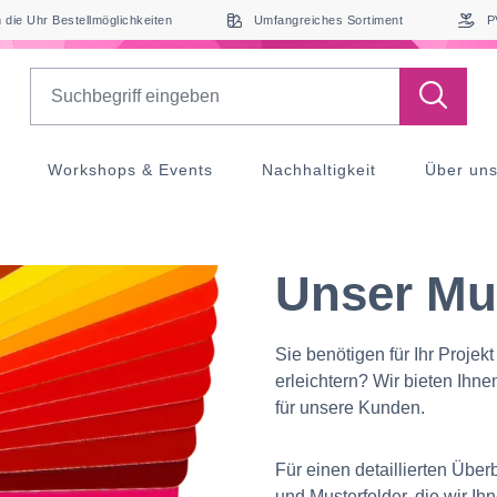
die Uhr Bestellmöglichkeiten
Umfangreiches Sortiment
P
Search
Workshops & Events
Nachhaltigkeit
Über un
Unser Mu
Sie benötigen für Ihr Proje
erleichtern? Wir bieten Ihn
für unsere Kunden.
Für einen detaillierten Über
und Musterfolder, die wir I