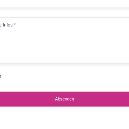
e Infos
*
t
Absenden