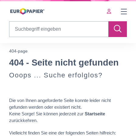
Table Of Content
404 - Seite nicht gefunden
sr.skip-to.main-content
sr.skip-to.table-of-contents
sr.skip-to.main-navigation
Search
404-page
404 - Seite nicht gefunden
Ooops ... Suche erfolglos?
Die von Ihnen angeforderte Seite konnte leider nicht
gefunden werden oder existiert nicht.
Keine Sorge! Sie können jederzeit zur
Startseite
zurückkehren.
Vielleicht finden Sie eine der folgenden Seiten hilfreich: