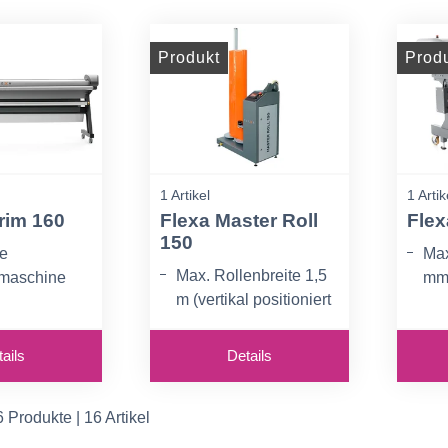
vorgangs
Produkt
Prod
1 Artikel
1 Artik
rim 160
Flexa Master Roll
Flex
150
he
Max
Max. Rollenbreite 1,5
maschine
m
m (vertikal positioniert
tsbreite: 1,6
Arb
in diesem Model)
Aut
Max.
ails
Details
sch regelbare
Sch
Rollendurchmesser
schwindigkei
0,24 m, Kern 76 mm
0 m /min
6 Produkte | 16 Artikel
serienmäßig mit