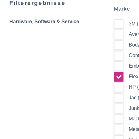
Filterergebnisse
Marke
Hardware, Software & Service
3M (
Aver
Boda
Cont
Embl
Flex
HP (
Jac 
Junk
Mact
Meta