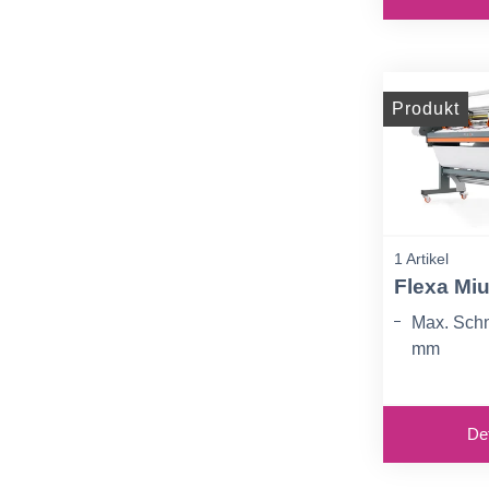
Walzendu
130 mm
Produkt
1 Artikel
Flexa Miu
Max. Schni
mm
Arbeitsbr
Automatis
Det
Niederhalt
Material 