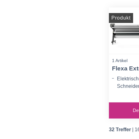
Schneide
Produkt
1 Artikel
Flexa Ext
Elektrisc
Schneide
Max. Arbei
m
Det
Elektroni
Arbeitsge
t 0 bis 10
32 Treffer
| 1