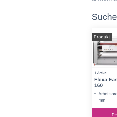
Sucher
Produkt
1 Artikel
Flexa Ea
160
Arbeitsbre
mm
Max. Wal
60 mm
Det