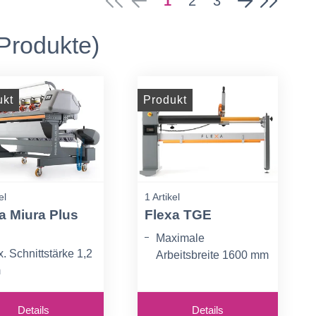
1
2
3
Produkte)
ukt
Produkt
el
1 Artikel
a Miura Plus
Flexa TGE
Maximale
. Schnittstärke 1,2
Arbeitsbreite 1600 mm
m
Maximale
eitsbreite 1600 mm
Rollendurchmesser:
Details
210 mm
Details
omatische vertikale