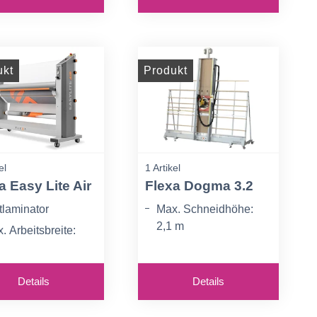
nittkorrektur
Messer Durchmesser:
245 mm
ukt
Produkt
el
1 Artikel
a Easy Lite Air
Flexa Dogma 3.2
tlaminator
Max. Schneidhöhe:
2,1 m
. Arbeitsbreite:
00 mm
Max. Schnitttiefe:
30mm
 Rollenabstand:
Details
Details
 mm
Netto-Gewicht: 300 kg