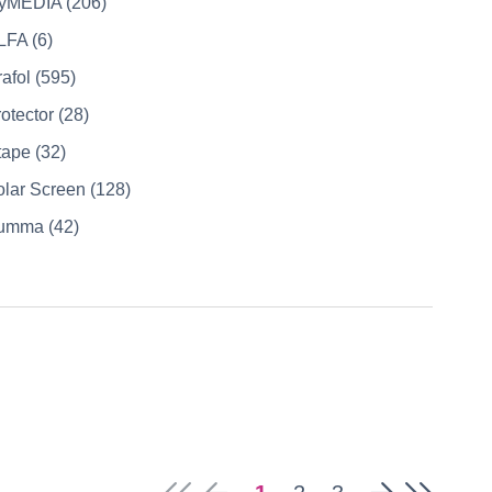
yMEDIA (206)
LFA (6)
afol (595)
otector (28)
ape (32)
lar Screen (128)
umma (42)