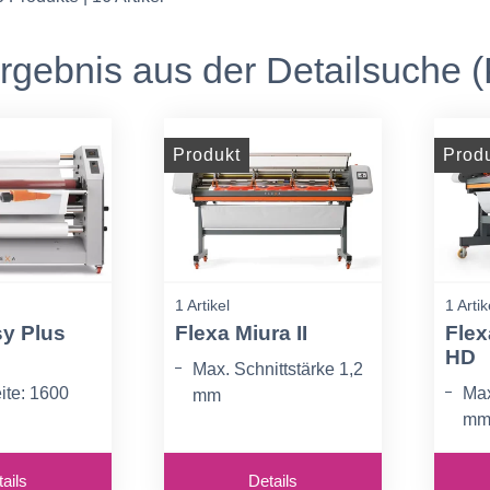
gebnis aus der Detailsuche (
Produkt
Prod
1 Artikel
1 Artik
sy Plus
Flexa Miura II
Flex
HD
Max. Schnittstärke 1,2
ite: 1600
Max
mm
m
Arbeitsbreite 1600 mm
zenabstand:
Arb
Automatischer
ails
Details
Aut
Niederhalter für das