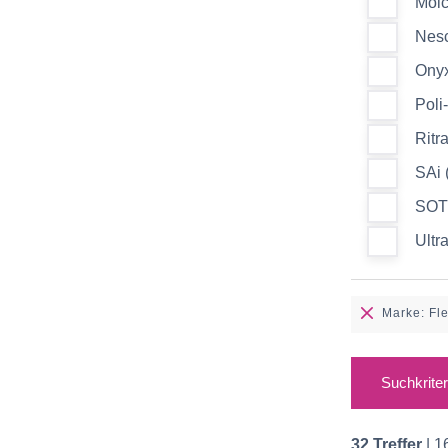
Molc
Nesc
Onyx
Poli
Ritr
SAi 
SOT
Ultra
Marke: Fl
Suchkrite
32 Treffer
| 1