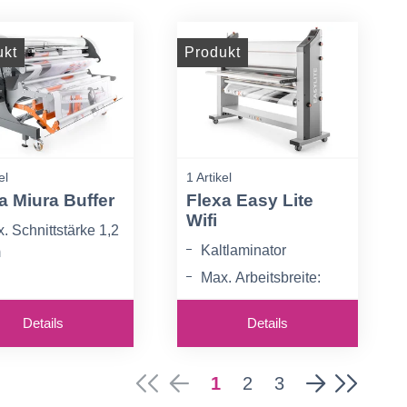
ukt
Produkt
el
1 Artikel
a Miura Buffer
Flexa Easy Lite
Wifi
. Schnittstärke 1,2
Kaltlaminator
m
Max. Arbeitsbreite:
eitsbreite 1600 mm
1600 mm
omatische vertikale
Details
Details
Wifi/LAN-Anschluss
nittkorrektur
1
2
3