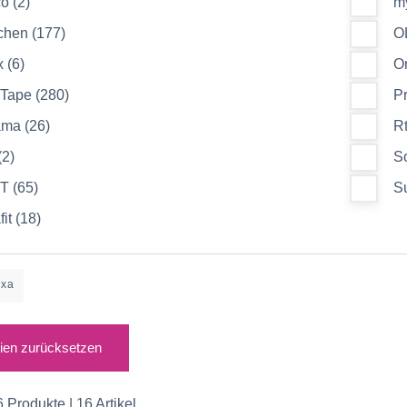
o (2)
m
hen (177)
O
 (6)
Or
-Tape (280)
Pr
ama (26)
Rt
(2)
So
T (65)
S
fit (18)
exa
rien zurücksetzen
6 Produkte | 16 Artikel