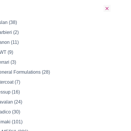
lan (38)
rbieri (2)
anon (11)
WT (9)
rrari (3)
neral Formulations (28)
tercoat (7)
ssup (16)
valan (24)
dico (30)
maki (101)