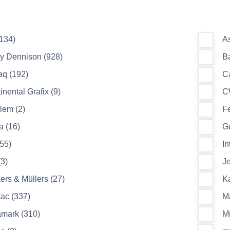
134)
As
y Dennison (928)
Ba
q (192)
C
inental Grafix (9)
C
em (2)
Fe
a (16)
Ge
55)
In
(3)
Je
ers & Müllers (27)
Ka
ac (337)
Ma
mark (310)
Mi