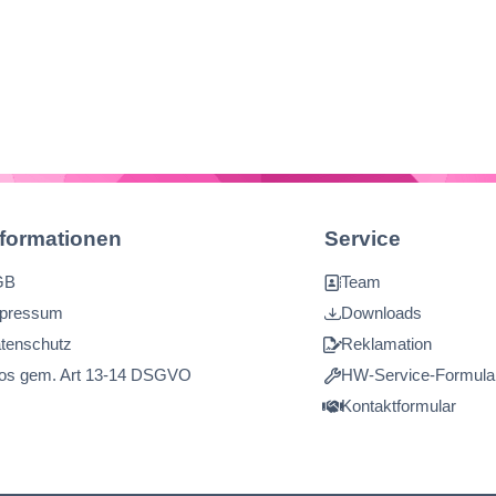
Reduzierstück für
Rollen mit
Kerndurchmesser 50
mm)
nformationen
Service
GB
Team
pressum
Downloads
tenschutz
Reklamation
fos gem. Art 13-14 DSGVO
HW-Service-Formula
Kontaktformular