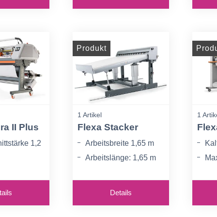
rchmesser:
Sch
Material während des
Schneidevorgangs
Produkt
Prod
1 Artikel
1 Artik
ra II Plus
Flexa Stacker
Flex
ttstärke 1,2
Arbeitsbreite 1,65 m
Kal
Arbeitslänge: 1,65 m
Max
eite 1600 mm
bis 3,2 m
16
cher
Minimale Länge der
Max
ails
Details
er für das
Schnittstücke: 500 mm
40
während des