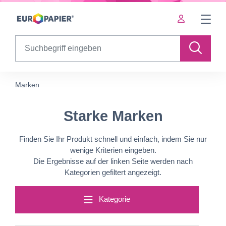
Table Of Content
Starke Marken
sr.skip-to.main-content
sr.skip-to.table-of-contents
sr.skip-to.main-navigation
Search
Marken
Starke Marken
Finden Sie Ihr Produkt schnell und einfach, indem Sie nur
wenige Kriterien eingeben.
Die Ergebnisse auf der linken Seite werden nach
Kategorien gefiltert angezeigt.
Kategorie