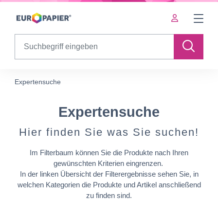
Table Of Content
Expertensuche
sr.skip-to.main-content
sr.skip-to.table-of-contents
sr.skip-to.main-navigation
Search
Expertensuche
Expertensuche
Hier finden Sie was Sie suchen!
Im Filterbaum können Sie die Produkte nach Ihren
gewünschten Kriterien eingrenzen.
In der linken Übersicht der Filterergebnisse sehen Sie, in
welchen Kategorien die Produkte und Artikel anschließend
zu finden sind.